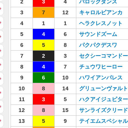
2
3
4
バロックダンス
3
7
12
キャロルビアンカ
4
1
1
ヘラクレスノット
5
4
6
サウンドズーム
6
5
8
パクパクデスワ
7
2
3
セクシーコマンドー
8
4
7
チュウワヒーロー
9
6
10
ハワイアンパレス
10
8
14
グリューンヴァルト
11
3
5
ハクアイジュピター
12
8
15
サンライズクリード
13
5
9
テイエムスペシャル