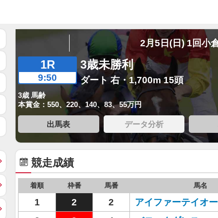
2月5日(日) 1回小
1R
3歳未勝利
9:50
ダート 右・1,700m 15頭
3歳 馬齢
本賞金：550、220、140、83、55万円
出馬表
データ分析
競走成績
着順
枠番
馬番
馬名
1
2
2
アイファーテイオー