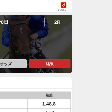
dメニュー
倉8日
2R
オッズ
結果
着差
1.48.8