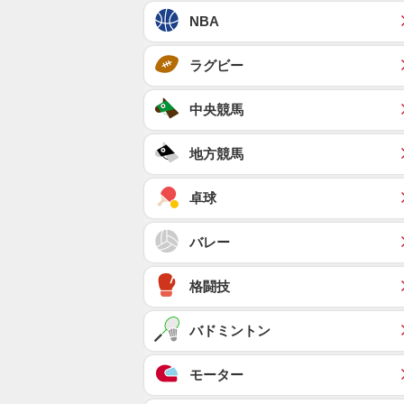
NBA
ラグビー
中央競馬
地方競馬
卓球
バレー
格闘技
バドミントン
モーター