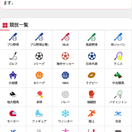
ます。
競技一覧
プロ野球
プロ野球(2軍)
MLB
高校野球
侍ジャパン
ゴルフ
Jリーグ
海外サッカー
日本代表
テニス
大相撲
Bリーグ
NBA
ラグビー
中央競馬
地方競馬
卓球
バレー
格闘技
バドミントン
モーター
フィギュア
ウィンター
陸上
水泳