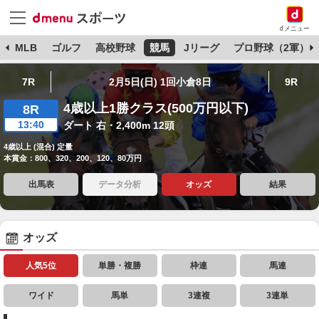
dメニュー
球
MLB
ゴルフ
高校野球
競馬
Jリーグ
プロ野球（2軍）
7R
2月5日(日) 1回小倉8日
9R
4歳以上1勝クラス(500万円以下)
8R
13:40
ダート 右・2,400m 12頭
4歳以上 (混合) 定量
本賞金：800、320、200、120、80万円
出馬表
データ分析
オッズ
結果
オッズ
人気5位
単勝・複勝
枠連
馬連
ワイド
馬単
3連複
3連単