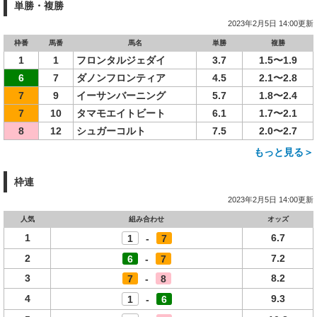
単勝・複勝
2023年2月5日 14:00更新
枠番
馬番
馬名
単勝
複勝
1
1
フロンタルジェダイ
3.7
1.5〜1.9
6
7
ダノンフロンティア
4.5
2.1〜2.8
7
9
イーサンバーニング
5.7
1.8〜2.4
7
10
タマモエイトビート
6.1
1.7〜2.1
8
12
シュガーコルト
7.5
2.0〜2.7
もっと見る＞
枠連
2023年2月5日 14:00更新
人気
組み合わせ
オッズ
1
6.7
1
-
7
2
7.2
6
-
7
3
8.2
7
-
8
4
9.3
1
-
6