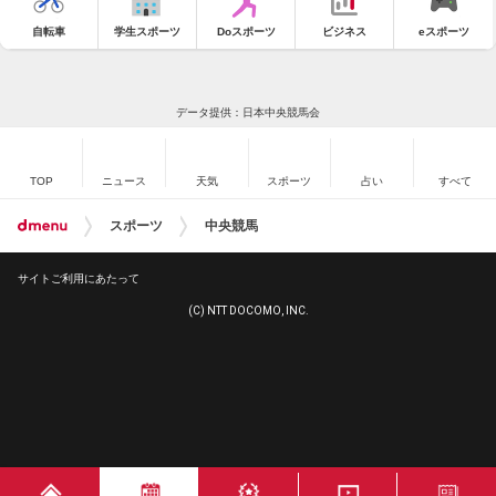
自転車
学生スポーツ
Doスポーツ
ビジネス
eスポーツ
データ提供：日本中央競馬会
TOP
ニュース
天気
スポーツ
占い
すべて
スポーツ
中央競馬
サイトご利用にあたって
(C) NTT DOCOMO, INC.