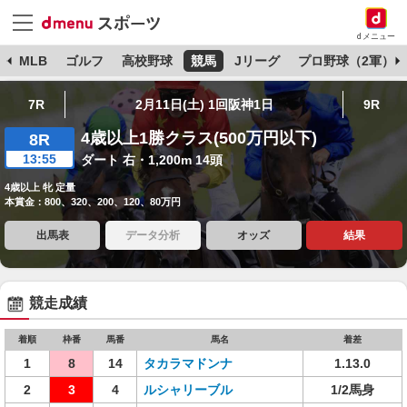
dメニュー
球
MLB
ゴルフ
高校野球
競馬
Jリーグ
プロ野球（2軍）
7R
2月11日(土) 1回阪神1日
9R
4歳以上1勝クラス(500万円以下)
8R
13:55
ダート 右・1,200m 14頭
4歳以上 牝 定量
本賞金：800、320、200、120、80万円
出馬表
データ分析
オッズ
結果
競走成績
着順
枠番
馬番
馬名
着差
1
8
14
タカラマドンナ
1.13.0
2
3
4
ルシャリーブル
1/2馬身