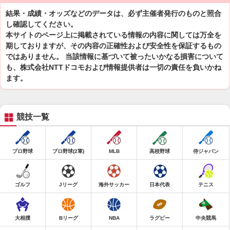
結果・成績・オッズなどのデータは、必ず主催者発行のものと照合
し確認してください。
本サイトのページ上に掲載されている情報の内容に関しては万全を
期しておりますが、その内容の正確性および安全性を保証するもの
ではありません。 当該情報に基づいて被ったいかなる損害について
も、株式会社NTTドコモおよび情報提供者は一切の責任を負いかね
ます。
競技一覧
プロ野球
プロ野球(2軍)
MLB
高校野球
侍ジャパン
ゴルフ
Jリーグ
海外サッカー
日本代表
テニス
大相撲
Bリーグ
NBA
ラグビー
中央競馬