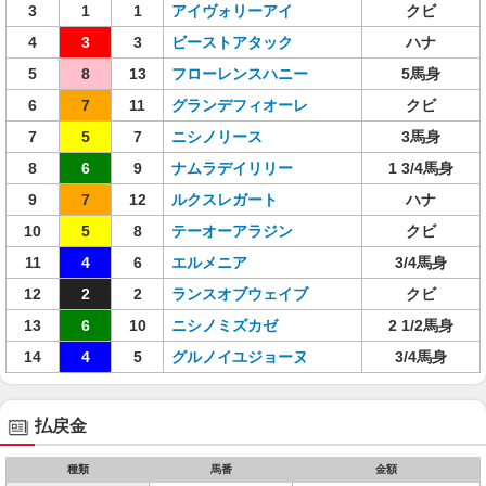
3
1
1
アイヴォリーアイ
クビ
4
3
3
ビーストアタック
ハナ
5
8
13
フローレンスハニー
5馬身
6
7
11
グランデフィオーレ
クビ
7
5
7
ニシノリース
3馬身
8
6
9
ナムラデイリリー
1 3/4馬身
9
7
12
ルクスレガート
ハナ
10
5
8
テーオーアラジン
クビ
11
4
6
エルメニア
3/4馬身
12
2
2
ランスオブウェイブ
クビ
13
6
10
ニシノミズカゼ
2 1/2馬身
14
4
5
グルノイユジョーヌ
3/4馬身
払戻金
種類
馬番
金額