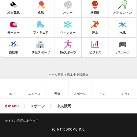
地方競馬
卓球
バレー
格闘技
バドミントン
モーター
フィギュア
ウィンター
陸上
水泳
自転車
学生スポーツ
Doスポーツ
ビジネス
eスポーツ
データ提供：日本中央競馬会
TOP
ニュース
天気
スポーツ
占い
すべて
スポーツ
中央競馬
サイトご利用にあたって
(C) NTT DOCOMO, INC.