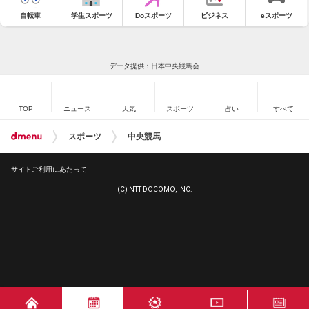
自転車
学生スポーツ
Doスポーツ
ビジネス
eスポーツ
データ提供：日本中央競馬会
TOP
ニュース
天気
スポーツ
占い
すべて
スポーツ
中央競馬
サイトご利用にあたって
(C) NTT DOCOMO, INC.