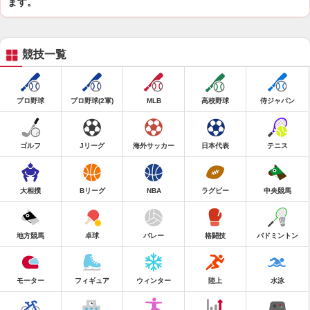
ます。
競技一覧
プロ野球
プロ野球(2軍)
MLB
高校野球
侍ジャパン
ゴルフ
Jリーグ
海外サッカー
日本代表
テニス
大相撲
Bリーグ
NBA
ラグビー
中央競馬
地方競馬
卓球
バレー
格闘技
バドミントン
モーター
フィギュア
ウィンター
陸上
水泳