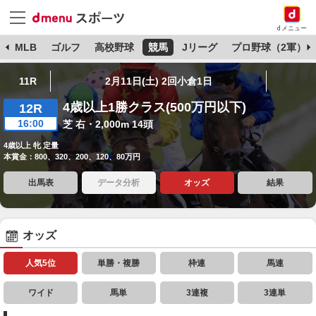
dメニュー
球
MLB
ゴルフ
高校野球
競馬
Jリーグ
プロ野球（2軍）
11R
2月11日(土) 2回小倉1日
4歳以上1勝クラス(500万円以下)
12R
16:00
芝 右・2,000m 14頭
4歳以上 牝 定量
本賞金：800、320、200、120、80万円
出馬表
データ分析
オッズ
結果
オッズ
人気5位
単勝・複勝
枠連
馬連
ワイド
馬単
3連複
3連単