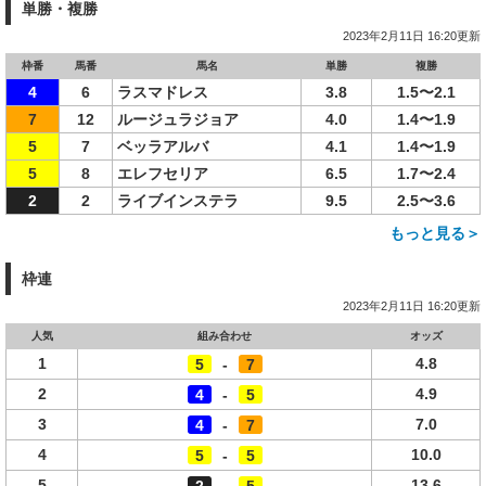
単勝・複勝
2023年2月11日 16:20更新
枠番
馬番
馬名
単勝
複勝
4
6
ラスマドレス
3.8
1.5〜2.1
7
12
ルージュラジョア
4.0
1.4〜1.9
5
7
ベッラアルバ
4.1
1.4〜1.9
5
8
エレフセリア
6.5
1.7〜2.4
2
2
ライブインステラ
9.5
2.5〜3.6
もっと見る＞
枠連
2023年2月11日 16:20更新
人気
組み合わせ
オッズ
1
4.8
5
-
7
2
4.9
4
-
5
3
7.0
4
-
7
4
10.0
5
-
5
5
13.6