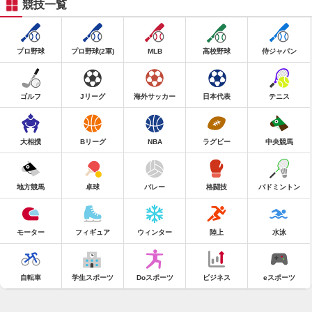
競技一覧
プロ野球
プロ野球(2軍)
MLB
高校野球
侍ジャパン
ゴルフ
Jリーグ
海外サッカー
日本代表
テニス
大相撲
Bリーグ
NBA
ラグビー
中央競馬
地方競馬
卓球
バレー
格闘技
バドミントン
モーター
フィギュア
ウィンター
陸上
水泳
自転車
学生スポーツ
Doスポーツ
ビジネス
eスポーツ