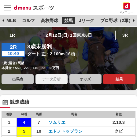
dメニュー
球
MLB
ゴルフ
高校野球
競馬
Jリーグ
プロ野球（2軍）
1R
2月12日(日) 1回東京6日
3R
3歳未勝利
2R
10:40
ダート 左・2,100m 16頭
3歳 (混合) 馬齢
本賞金：550、220、140、83、55万円
出馬表
データ分析
オッズ
結果
競走成績
着順
枠番
馬番
馬名
着差
1
4
7
ソムリエ
2.10.3
2
5
10
エドノトップラン
クビ