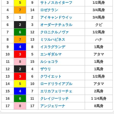
3
5
9
サトノスカイターフ
1/2馬身
4
7
14
ロゼクラン
3/4馬身
5
1
2
アイキャンドウイッ
3/4馬身
6
2
3
オーダーナチュラル
クビ
7
6
12
クロニクルノヴァ
1/2馬身
8
7
13
ミツルハピネス
ハナ
9
4
8
イスラグランデ
1馬身
10
3
5
エンギダルマ
アタマ
11
8
15
ルショコラ
1馬身
12
2
4
ザウリ
1馬身
13
3
6
クワイエット
1/2馬身
14
5
10
ロードリライアブル
アタマ
15
4
7
エリカフェリーチェ
2馬身
16
6
11
クレイジーリッチ
1 1/4馬身
17
8
17
アンジェリーナ
8馬身