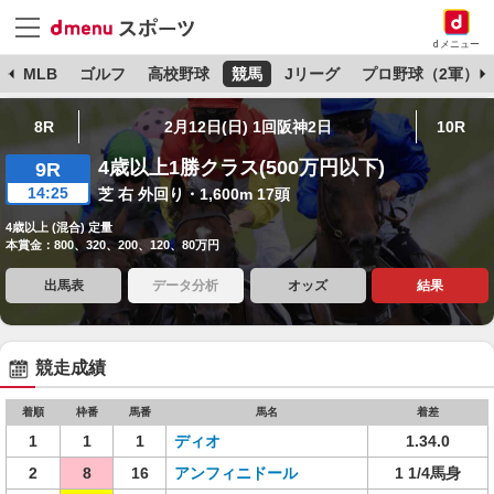
dメニュー
球
MLB
ゴルフ
高校野球
競馬
Jリーグ
プロ野球（2軍）
8R
2月12日(日) 1回阪神2日
10R
4歳以上1勝クラス(500万円以下)
9R
14:25
芝 右 外回り・1,600m 17頭
4歳以上 (混合) 定量
本賞金：800、320、200、120、80万円
出馬表
データ分析
オッズ
結果
競走成績
着順
枠番
馬番
馬名
着差
1
1
1
ディオ
1.34.0
2
8
16
アンフィニドール
1 1/4馬身