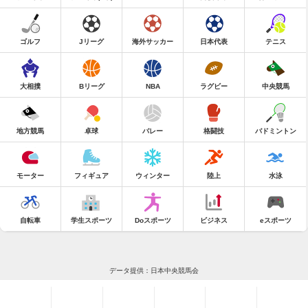
ゴルフ
Jリーグ
海外サッカー
日本代表
テニス
大相撲
Bリーグ
NBA
ラグビー
中央競馬
地方競馬
卓球
バレー
格闘技
バドミントン
モーター
フィギュア
ウィンター
陸上
水泳
自転車
学生スポーツ
Doスポーツ
ビジネス
eスポーツ
データ提供：日本中央競馬会