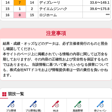
14
7
14
ディズレーリ
33.6〜149.1
15
1
2
テイエムジンハク
39.6〜175.8
16
8
15
ロジホーム
***
注意事項
結果・成績・オッズなどのデータは、必ず主催者発行のものと照合
し確認してください。
本サイトのページ上に掲載されている情報の内容に関しては万全を
期しておりますが、その内容の正確性および安全性を保証するもの
ではありません。 当該情報に基づいて被ったいかなる損害について
も、株式会社NTTドコモおよび情報提供者は一切の責任を負いかね
ます。
競技一覧
プロ野球
プロ野球(2軍)
MLB
高校野球
侍ジャパン