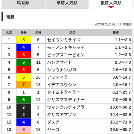
馬番順
単勝人気順
複勝人気順
複勝
2023年2月19日 11:10更新
人気
枠番
馬番
馬名
複勝
1
5
9
セイウンミライズ
1.1〜3.0
1
4
7
モーメントキャッチ
1.1〜1.1
3
3
5
ビップスコーピオン
1.2〜3.8
4
6
11
バンクサイド
2.0〜7.3
5
3
6
ショウナンガロ
2.6〜10.0
6
5
10
アッティラ
3.6〜14.7
7
7
13
イデアユウシン
4.0〜16.1
8
1
1
タイムトラベラー
6.1〜25.7
9
6
12
クリスマスディナー
7.0〜29.9
10
2
3
ウィンクルティアラ
13.8〜60.2
11
2
4
タリスアマゾン
14.4〜62.9
12
4
8
ダスク
16.2〜71.0
13
8
16
ヤーゴ
19.5〜85.7