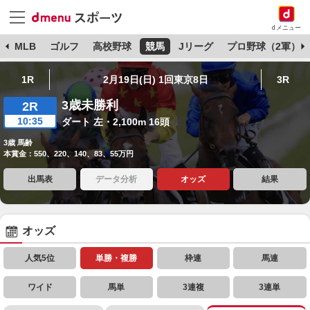
dメニュー
球
MLB
ゴルフ
高校野球
競馬
Jリーグ
プロ野球（2軍）
1R
2月19日(日) 1回東京8日
3R
3歳未勝利
2R
10:35
ダート 左・2,100m 16頭
3歳 馬齢
本賞金：550、220、140、83、55万円
出馬表
データ分析
オッズ
結果
オッズ
人気5位
単勝・複勝
枠連
馬連
ワイド
馬単
3連複
3連単