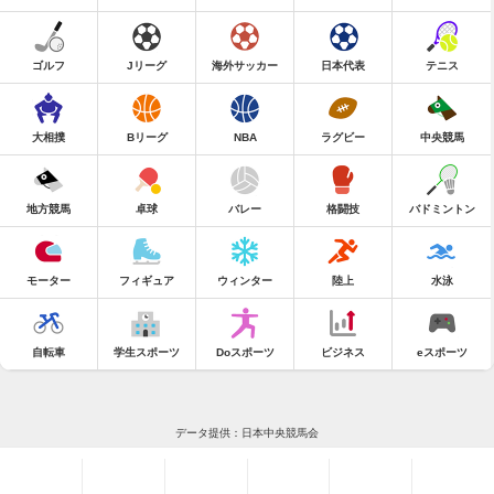
ゴルフ
Jリーグ
海外サッカー
日本代表
テニス
大相撲
Bリーグ
NBA
ラグビー
中央競馬
地方競馬
卓球
バレー
格闘技
バドミントン
モーター
フィギュア
ウィンター
陸上
水泳
自転車
学生スポーツ
Doスポーツ
ビジネス
eスポーツ
データ提供：日本中央競馬会