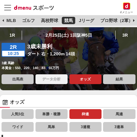
dメニュー
球
MLB
ゴルフ
高校野球
競馬
Jリーグ
プロ野球（2軍）
1R
2月25日(土) 1回阪神5日
3R
3歳未勝利
2R
10:25
ダート 右・1,200m 14頭
3歳 馬齢
本賞金：550、220、140、83、55万円
出馬表
データ分析
オッズ
結果
オッズ
人気5位
単勝・複勝
枠連
馬連
ワイド
馬単
3連複
3連単