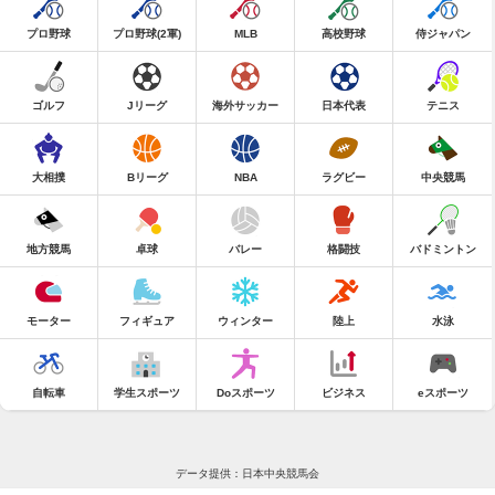
プロ野球
プロ野球(2軍)
MLB
高校野球
侍ジャパン
ゴルフ
Jリーグ
海外サッカー
日本代表
テニス
大相撲
Bリーグ
NBA
ラグビー
中央競馬
地方競馬
卓球
バレー
格闘技
バドミントン
モーター
フィギュア
ウィンター
陸上
水泳
自転車
学生スポーツ
Doスポーツ
ビジネス
eスポーツ
データ提供：日本中央競馬会