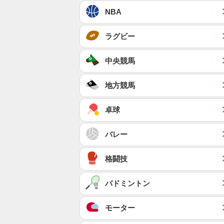
NBA
ラグビー
中央競馬
地方競馬
卓球
バレー
格闘技
バドミントン
モーター