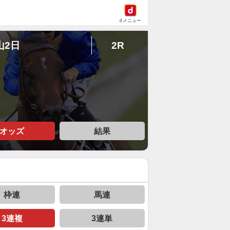
dメニュー
山2日
2R
オッズ
結果
枠連
馬連
3連複
3連単