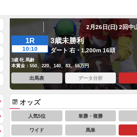
2月26日(日) 2回中
1R
3歳未勝利
10:10
ダート 右・1,200m 16頭
3歳 牝 馬齢
本賞金：550、220、140、83、55万円
出馬表
データ分析
オッズ
人気5位
単勝・複勝
ワイド
馬単