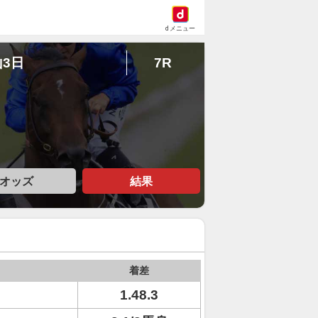
dメニュー
山3日
7R
オッズ
結果
着差
1.48.3