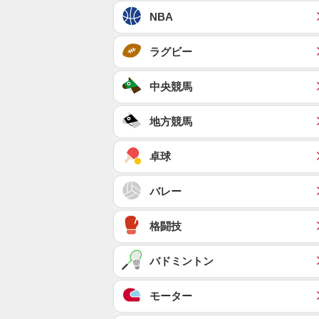
NBA
ラグビー
中央競馬
地方競馬
卓球
バレー
格闘技
バドミントン
モーター