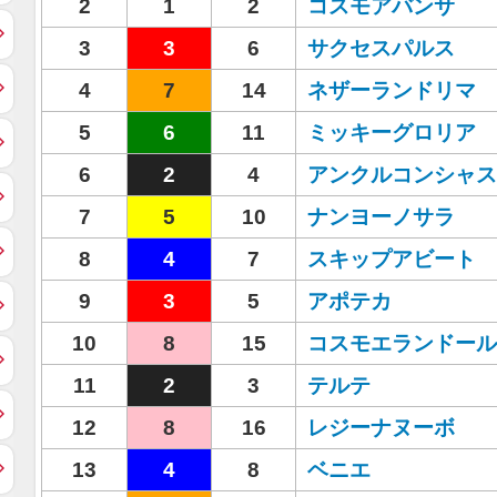
2
1
2
コスモアバンサ
3
3
6
サクセスパルス
4
7
14
ネザーランドリマ
5
6
11
ミッキーグロリア
6
2
4
アンクルコンシャス
7
5
10
ナンヨーノサラ
8
4
7
スキップアビート
9
3
5
アポテカ
10
8
15
コスモエランドール
11
2
3
テルテ
12
8
16
レジーナヌーボ
13
4
8
ベニエ