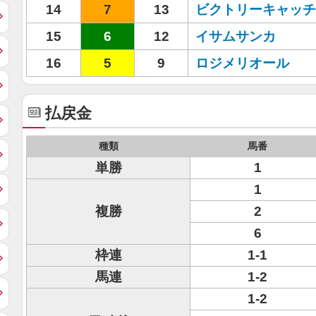
14
7
13
ビクトリーキャッチ
15
6
12
イサムサンカ
16
5
9
ロジメリオール
払戻金
種類
馬番
単勝
1
1
複勝
2
6
枠連
1-1
馬連
1-2
1-2