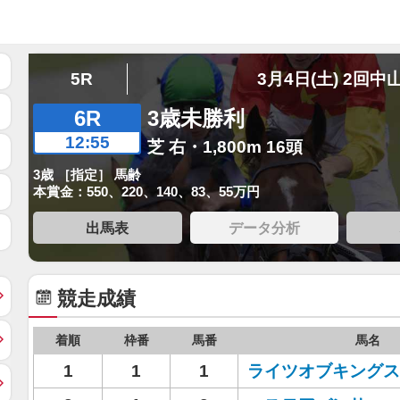
5R
3月4日(土) 2回中
6R
3歳未勝利
12:55
芝 右・1,800m 16頭
3歳 ［指定］ 馬齢
本賞金：550、220、140、83、55万円
出馬表
データ分析
競走成績
着順
枠番
馬番
馬名
1
1
1
ライツオブキングス