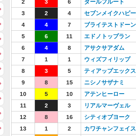
2
3
6
ダールフルート
3
2
4
セブンメイクハピー
4
4
7
ブライテストドーン
5
6
11
エドノトップラン
6
4
8
アサクサアダム
7
1
1
ウィズフィリップ
8
3
5
ティアップエックス
9
8
15
ニシノサザナミ
10
5
10
アテンヒーロー
11
2
3
リアルマーヴェル
12
8
16
シティオブヨーク
13
1
2
カワチャンフェイス