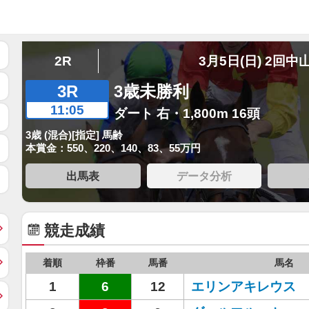
2R
3月5日(日) 2回中
3R
3歳未勝利
11:05
ダート 右・1,800m 16頭
3歳 (混合)[指定] 馬齢
本賞金：550、220、140、83、55万円
出馬表
データ分析
競走成績
着順
枠番
馬番
馬名
1
6
12
エリンアキレウス