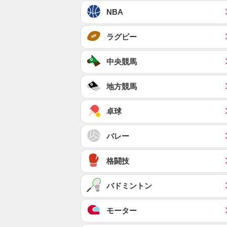
NBA
ラグビー
中央競馬
地方競馬
卓球
バレー
格闘技
バドミントン
モーター