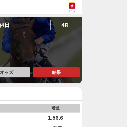
dメニュー
山4日
4R
オッズ
結果
着差
1.56.6