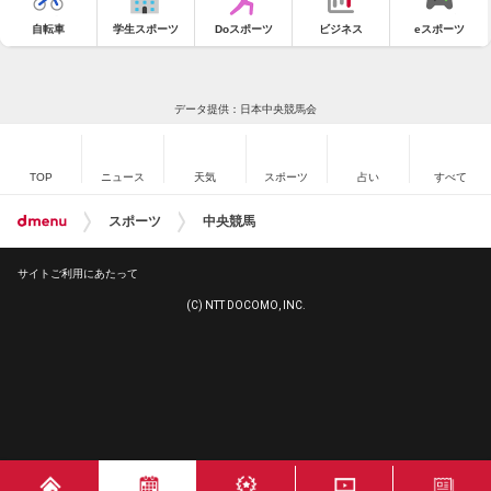
自転車
学生スポーツ
Doスポーツ
ビジネス
eスポーツ
データ提供：日本中央競馬会
TOP
ニュース
天気
スポーツ
占い
すべて
スポーツ
中央競馬
サイトご利用にあたって
(C) NTT DOCOMO, INC.