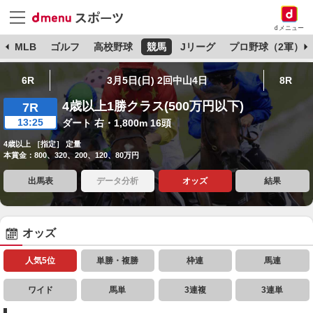
dメニュー
球
MLB
ゴルフ
高校野球
競馬
Jリーグ
プロ野球（2軍）
6R
3月5日(日) 2回中山4日
8R
4歳以上1勝クラス(500万円以下)
7R
13:25
ダート 右・1,800m 16頭
4歳以上 ［指定］ 定量
本賞金：800、320、200、120、80万円
出馬表
データ分析
オッズ
結果
オッズ
人気5位
単勝・複勝
枠連
馬連
ワイド
馬単
3連複
3連単