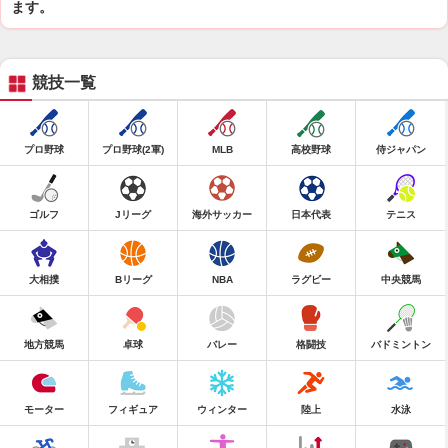
ます。
競技一覧
プロ野球
プロ野球(2軍)
MLB
高校野球
侍ジャパン
ゴルフ
Jリーグ
海外サッカー
日本代表
テニス
大相撲
Bリーグ
NBA
ラグビー
中央競馬
地方競馬
卓球
バレー
格闘技
バドミントン
モーター
フィギュア
ウィンター
陸上
水泳