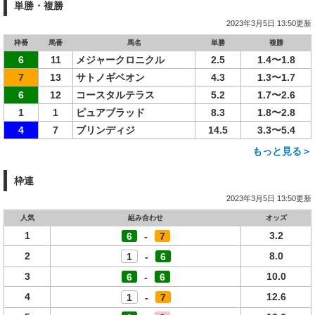
単勝・複勝
2023年3月5日 13:50更新
枠番
馬番
馬名
単勝
複勝
6
11
メジャークロニクル
2.5
1.4〜1.8
7
13
サトノギベオン
4.3
1.3〜1.7
6
12
コースタルテラス
5.2
1.7〜2.6
1
1
ピュアブラッド
8.3
1.8〜2.8
4
7
ブリンディジ
14.5
3.3〜5.4
もっと見る＞
枠連
2023年3月5日 13:50更新
人気
組み合わせ
オッズ
1
3.2
6
-
7
2
8.0
1
-
6
3
10.0
6
-
6
4
12.6
1
-
7