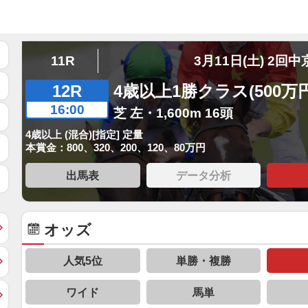
11R
3月11日(土) 2回中
12R
4歳以上1勝クラス(500万
16:00
芝 左・1,600m 16頭
4歳以上 (混合)[指定] 定量
本賞金：800、320、200、120、80万円
出馬表
データ分析
オッズ
人気5位
単勝・複勝
ワイド
馬単