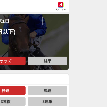
dメニュー
京1日
円以下)
オッズ
結果
枠連
馬連
3連複
3連単