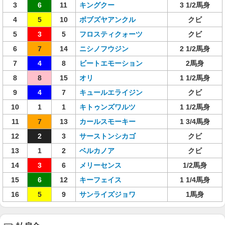
3
6
11
キングクー
3 1/2馬身
4
5
10
ボブズヤアンクル
クビ
5
3
5
フロスティクォーツ
クビ
6
7
14
ニシノフウジン
2 1/2馬身
7
4
8
ビートエモーション
2馬身
8
8
15
オリ
1 1/2馬身
9
4
7
キュールエライジン
クビ
10
1
1
キトゥンズワルツ
1 1/2馬身
11
7
13
カールスモーキー
1 3/4馬身
12
2
3
サーストンシカゴ
クビ
13
1
2
ベルカノア
クビ
14
3
6
メリーセンス
1/2馬身
15
6
12
キーフェイス
1 1/4馬身
16
5
9
サンライズジョワ
1馬身