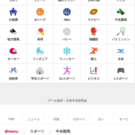
ゴルフ
Jリーグ
海外サッカー
日本代表
テニス
大相撲
Bリーグ
NBA
ラグビー
中央競馬
地方競馬
卓球
バレー
格闘技
バドミントン
モーター
フィギュア
ウィンター
陸上
水泳
自転車
学生スポーツ
Doスポーツ
ビジネス
eスポーツ
データ提供：日本中央競馬会
TOP
ニュース
天気
スポーツ
占い
すべて
スポーツ
中央競馬