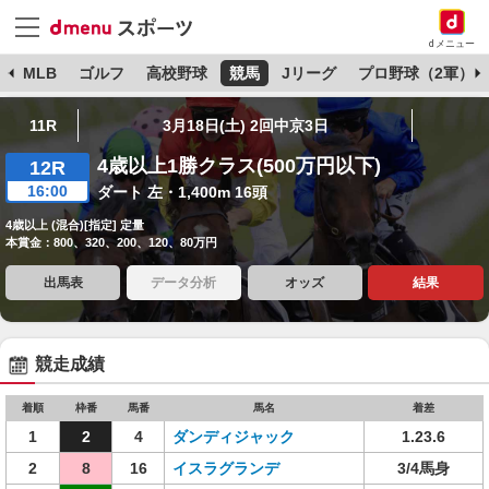
dメニュー
球
MLB
ゴルフ
高校野球
競馬
Jリーグ
プロ野球（2軍）
11R
3月18日(土) 2回中京3日
4歳以上1勝クラス(500万円以下)
12R
16:00
ダート 左・1,400m 16頭
4歳以上 (混合)[指定] 定量
本賞金：800、320、200、120、80万円
出馬表
データ分析
オッズ
結果
競走成績
着順
枠番
馬番
馬名
着差
1
2
4
ダンディジャック
1.23.6
2
8
16
イスラグランデ
3/4馬身