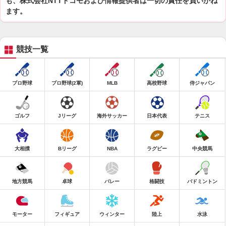
も、株式会社NTTドコモおよび情報提供者は一切の責任を負いかね
ます。
競技一覧
プロ野球
プロ野球(2軍)
MLB
高校野球
侍ジャパン
ゴルフ
Jリーグ
海外サッカー
日本代表
テニス
大相撲
Bリーグ
NBA
ラグビー
中央競馬
地方競馬
卓球
バレー
格闘技
バドミントン
モーター
フィギュア
ウィンター
陸上
水泳