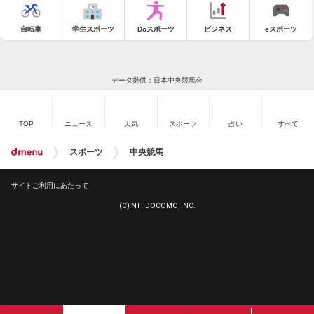
自転車
学生スポーツ
Doスポーツ
ビジネス
eスポーツ
データ提供：日本中央競馬会
TOP
ニュース
天気
スポーツ
占い
すべて
スポーツ
中央競馬
サイトご利用にあたって
(C) NTT DOCOMO, INC.