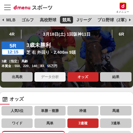
dメニュー
球
MLB
ゴルフ
高校野球
競馬
Jリーグ
プロ野球（2軍）
4R
3月18日(土) 1回阪神11日
6R
3歳未勝利
5R
12:15
芝 右 外回り・2,400m 9頭
3歳 ［指定］ 馬齢
本賞金：550、220、140、83、55万円
出馬表
データ分析
オッズ
結果
オッズ
人気5位
単勝・複勝
枠連
馬連
ワイド
馬単
3連複
3連単