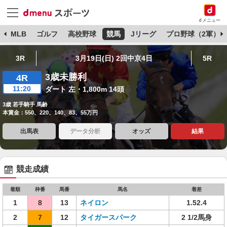
dメニュー
球
MLB
ゴルフ
高校野球
競馬
Jリーグ
プロ野球（2軍）
3R
3月19日(日) 2回中京4日
5R
3歳未勝利
4R
11:20
ダート 左・1,800m 14頭
3歳 若手騎手 馬齢
本賞金：550、220、140、83、55万円
出馬表
データ分析
オッズ
結果
競走成績
着順
枠番
馬番
馬名
着差
1
8
13
ネイロン
1.52.4
2
7
12
タイガースパーク
2 1/2馬身