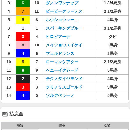
3
6
10
ダノンワンナップ
1 3/4馬身
4
7
11
ビービーグラーテス
2 1/2馬身
5
5
8
ホウショウマーニ
4馬身
6
1
1
スパーキングブルー
3 1/2馬身
7
3
4
ヒロピアーナ
クビ
8
8
14
メイショウスイケイ
3馬身
9
4
6
フェルドランス
3馬身
10
5
7
ローマンシアター
2 1/2馬身
11
6
9
ヘニーイクシード
5馬身
12
2
2
テクノダイヤモンド
4馬身
13
3
3
クリノミスゴールド
9馬身
14
4
5
ソルデベラーノ
5馬身
払戻金
種類
馬番
金額