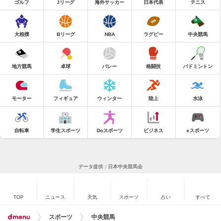
ゴルフ
Jリーグ
海外サッカー
日本代表
テニス
大相撲
Bリーグ
NBA
ラグビー
中央競馬
地方競馬
卓球
バレー
格闘技
バドミントン
モーター
フィギュア
ウィンター
陸上
水泳
自転車
学生スポーツ
Doスポーツ
ビジネス
eスポーツ
データ提供：日本中央競馬会
TOP
ニュース
天気
スポーツ
占い
すべて
スポーツ
中央競馬