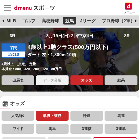
dメニュー
球
MLB
ゴルフ
高校野球
競馬
Jリーグ
プロ野球（2軍）
6R
3月19日(日) 2回中京4日
8R
4歳以上1勝クラス(500万円以下)
7R
13:10
ダート 左・1,800m 10頭
4歳以上 ［指定］ 定量
本賞金：800、320、200、120、80万円
出馬表
データ分析
オッズ
結果
オッズ
人気5位
単勝・複勝
枠連
馬連
ワイド
馬単
3連複
3連単