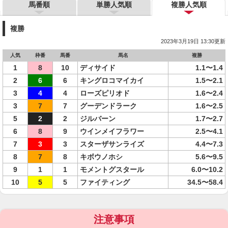
馬番順
単勝人気順
複勝人気順
複勝
2023年3月19日 13:30更新
人気
枠番
馬番
馬名
複勝
1
8
10
ディサイド
1.1〜1.4
2
6
6
キングロコマイカイ
1.5〜2.1
3
4
4
ローズピリオド
1.6〜2.4
3
7
7
グーデンドラーク
1.6〜2.5
5
2
2
ジルバーン
1.7〜2.7
6
8
9
ウインメイフラワー
2.5〜4.1
7
3
3
スターザサンライズ
4.4〜7.3
8
7
8
キボウノホシ
5.6〜9.5
9
1
1
モメントグスタール
6.0〜10.2
10
5
5
ファイティング
34.5〜58.4
注意事項