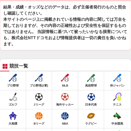
結果・成績・オッズなどのデータは、必ず主催者発行のものと照合
し確認してください。
本サイトのページ上に掲載されている情報の内容に関しては万全を
期しておりますが、その内容の正確性および安全性を保証するもの
ではありません。 当該情報に基づいて被ったいかなる損害について
も、株式会社NTTドコモおよび情報提供者は一切の責任を負いかね
ます。
競技一覧
プロ野球
プロ野球(2軍)
MLB
高校野球
侍ジャパン
ゴルフ
Jリーグ
海外サッカー
日本代表
テニス
大相撲
Bリーグ
NBA
ラグビー
中央競馬