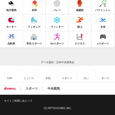
地方競馬
卓球
バレー
格闘技
バドミントン
モーター
フィギュア
ウィンター
陸上
水泳
自転車
学生スポーツ
Doスポーツ
ビジネス
eスポーツ
データ提供：日本中央競馬会
TOP
ニュース
天気
スポーツ
占い
すべて
スポーツ
中央競馬
サイトご利用にあたって
(C) NTT DOCOMO, INC.