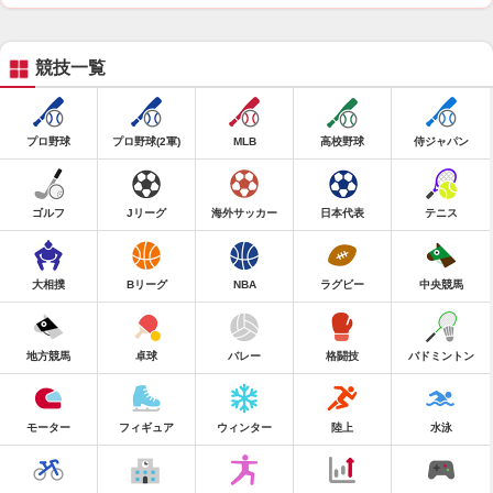
競技一覧
プロ野球
プロ野球(2軍)
MLB
高校野球
侍ジャパン
ゴルフ
Jリーグ
海外サッカー
日本代表
テニス
大相撲
Bリーグ
NBA
ラグビー
中央競馬
地方競馬
卓球
バレー
格闘技
バドミントン
モーター
フィギュア
ウィンター
陸上
水泳