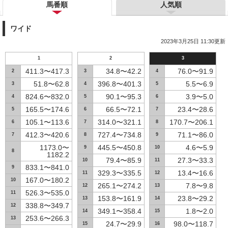
馬番順
人気順
ワイド
2023年3月25日 11:30更新
1
2
3
411.3〜417.3
34.8〜42.2
76.0〜91.9
2
3
4
51.8〜62.8
396.8〜401.3
5.5〜6.9
3
4
5
824.6〜832.0
90.1〜95.3
3.9〜5.0
4
5
6
165.5〜174.6
66.5〜72.1
23.4〜28.6
5
6
7
105.1〜113.6
314.0〜321.1
170.7〜206.1
6
7
8
412.3〜420.6
727.4〜734.8
71.1〜86.0
7
8
9
1173.0〜
445.5〜450.8
4.6〜5.9
9
10
8
1182.2
79.4〜85.9
27.3〜33.3
10
11
833.1〜841.0
9
329.3〜335.5
13.4〜16.6
11
12
167.0〜180.2
10
265.1〜274.2
7.8〜9.8
12
13
526.3〜535.0
11
153.8〜161.9
23.8〜29.2
13
14
338.8〜349.7
12
349.1〜358.4
1.8〜2.0
14
15
253.6〜266.3
13
24.7〜29.9
98.0〜118.7
15
16