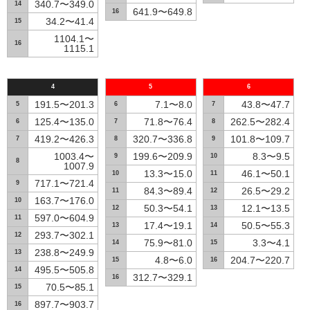
340.7〜349.0
14
641.9〜649.8
16
34.2〜41.4
15
1104.1〜
16
1115.1
4
5
6
191.5〜201.3
7.1〜8.0
43.8〜47.7
5
6
7
125.4〜135.0
71.8〜76.4
262.5〜282.4
6
7
8
419.2〜426.3
320.7〜336.8
101.8〜109.7
7
8
9
1003.4〜
199.6〜209.9
8.3〜9.5
9
10
8
1007.9
13.3〜15.0
46.1〜50.1
10
11
717.1〜721.4
9
84.3〜89.4
26.5〜29.2
11
12
163.7〜176.0
10
50.3〜54.1
12.1〜13.5
12
13
597.0〜604.9
11
17.4〜19.1
50.5〜55.3
13
14
293.7〜302.1
12
75.9〜81.0
3.3〜4.1
14
15
238.8〜249.9
13
4.8〜6.0
204.7〜220.7
15
16
495.5〜505.8
14
312.7〜329.1
16
70.5〜85.1
15
897.7〜903.7
16