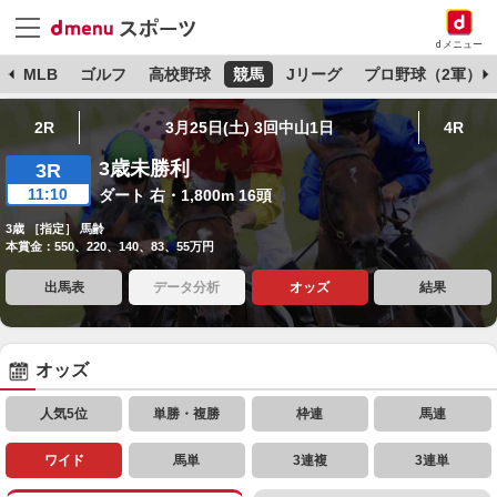
dメニュー
球
MLB
ゴルフ
高校野球
競馬
Jリーグ
プロ野球（2軍）
2R
3月25日(土) 3回中山1日
4R
3歳未勝利
3R
11:10
ダート 右・1,800m 16頭
3歳 ［指定］ 馬齢
本賞金：550、220、140、83、55万円
出馬表
データ分析
オッズ
結果
オッズ
人気5位
単勝・複勝
枠連
馬連
ワイド
馬単
3連複
3連単