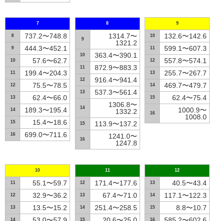
7
8
9
737.2〜748.8
1314.7〜
132.6〜142.6
8
10
9
1321.2
444.3〜452.1
599.1〜607.3
9
11
363.4〜390.1
10
57.6〜62.7
557.8〜574.1
10
12
872.9〜883.3
11
199.4〜204.3
255.7〜267.7
11
13
916.4〜941.4
12
75.5〜78.5
469.7〜479.7
12
14
537.3〜561.4
13
62.4〜66.0
62.4〜75.4
13
15
1306.8〜
14
189.3〜195.4
1000.9〜
14
1332.2
16
1008.0
15.4〜18.6
15
113.9〜137.2
15
699.0〜711.6
16
1241.0〜
16
1247.8
10
11
12
55.1〜59.7
171.4〜177.6
40.5〜43.4
11
12
13
32.9〜36.2
67.4〜71.0
117.1〜122.3
12
13
14
13.5〜15.2
251.4〜258.5
8.8〜10.7
13
14
15
53.0〜57.9
20.6〜25.0
585.2〜602.6
14
15
16