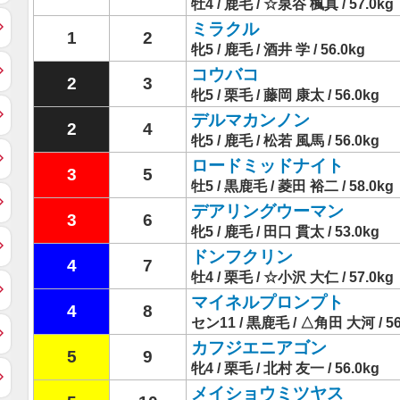
牡4 / 鹿毛 / ☆泉谷 楓真 / 57.0kg
ミラクル
1
2
牝5 / 鹿毛 / 酒井 学 / 56.0kg
コウバコ
2
3
牝5 / 栗毛 / 藤岡 康太 / 56.0kg
デルマカンノン
2
4
牝5 / 鹿毛 / 松若 風馬 / 56.0kg
ロードミッドナイト
3
5
牡5 / 黒鹿毛 / 菱田 裕二 / 58.0kg
デアリングウーマン
3
6
牝5 / 鹿毛 / 田口 貫太 / 53.0kg
ドンフクリン
4
7
牡4 / 栗毛 / ☆小沢 大仁 / 57.0kg
マイネルプロンプト
4
8
セン11 / 黒鹿毛 / △角田 大河 / 56
カフジエニアゴン
5
9
牝4 / 栗毛 / 北村 友一 / 56.0kg
メイショウミツヤス