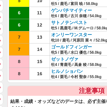
5
10
牡5 / 鹿毛 / 富田 暁 / 58.0kg
ゲンパチマイティー
6
11
牡6 / 鹿毛 / 古川 奈穂 / 54.0kg
サトノテンペスト
6
12
牡5 / 黒鹿毛 / M.デムーロ / 58.0k
オンリーワンスター
7
13
牝10 / 鹿毛 / 河原田 菜々 / 52.0k
ゴールドフィンガー
7
14
牝5 / 栗毛 / 水口 優也 / 56.0kg
ゼットノヴァ
8
15
牡4 / 青鹿毛 / 高倉 稜 / 58.0kg
ヒルノショパン
8
16
牡4 / 栗毛 / 今村 聖奈 / 55.0kg
注意事項
結果・成績・オッズなどのデータは、必ず主催