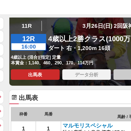
11R
3月26日(日) 2回阪
12R
4歳以上2勝クラス(1000
16:00
ダート 右・1,200m 16頭
4歳以上 (混合)[指定] 定量
本賞金：1,140、460、290、170、114万円
出馬表
データ分析
出馬表
枠番
馬番
馬齢 / 
マルモリスペシャル
1
1