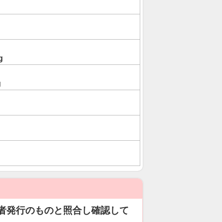
g
g
者発行のものと照合し確認して