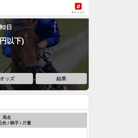
dメニュー
神2日
万円以下)
オッズ
結果
馬名
毛色 / 騎手 / 斤量