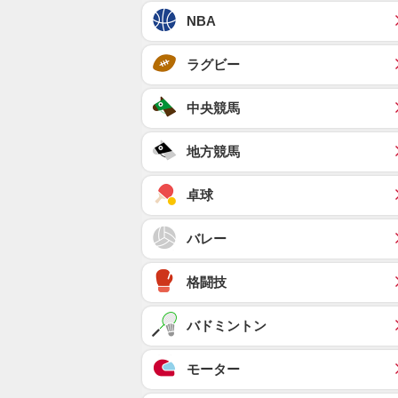
NBA
ラグビー
中央競馬
地方競馬
卓球
バレー
格闘技
バドミントン
モーター