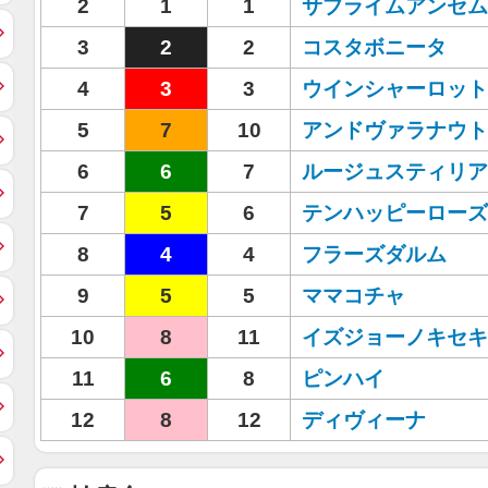
2
1
1
サブライムアンセム
3
2
2
コスタボニータ
4
3
3
ウインシャーロット
5
7
10
アンドヴァラナウト
6
6
7
ルージュスティリア
7
5
6
テンハッピーローズ
8
4
4
フラーズダルム
9
5
5
ママコチャ
10
8
11
イズジョーノキセキ
11
6
8
ピンハイ
12
8
12
ディヴィーナ