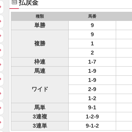
払戻金
種類
馬番
単勝
9
9
複勝
1
2
枠連
1-7
馬連
1-9
1-9
ワイド
2-9
1-2
馬単
9-1
3連複
1-2-9
3連単
9-1-2