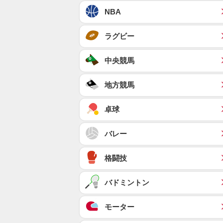
NBA
ラグビー
中央競馬
地方競馬
卓球
バレー
格闘技
バドミントン
モーター