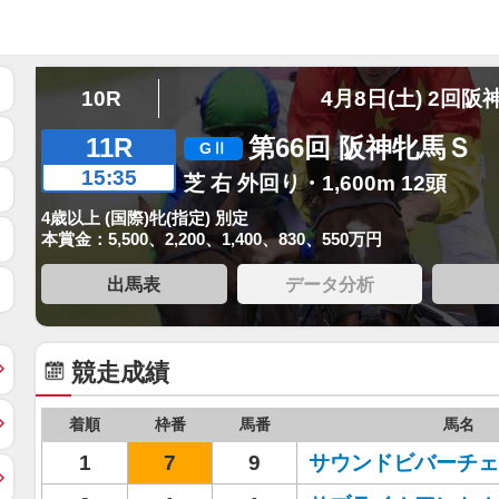
10R
4月8日(土) 2回阪
11R
第66回 阪神牝馬Ｓ
15:35
芝 右 外回り・1,600m 12頭
4歳以上 (国際)牝(指定) 別定
本賞金：5,500、2,200、1,400、830、550万円
出馬表
データ分析
競走成績
着順
枠番
馬番
馬名
1
7
9
サウンドビバーチェ