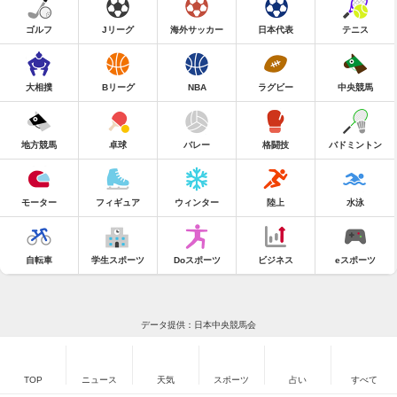
ゴルフ
Jリーグ
海外サッカー
日本代表
テニス
大相撲
Bリーグ
NBA
ラグビー
中央競馬
地方競馬
卓球
バレー
格闘技
バドミントン
モーター
フィギュア
ウィンター
陸上
水泳
自転車
学生スポーツ
Doスポーツ
ビジネス
eスポーツ
データ提供：日本中央競馬会
TOP
ニュース
天気
スポーツ
占い
すべて