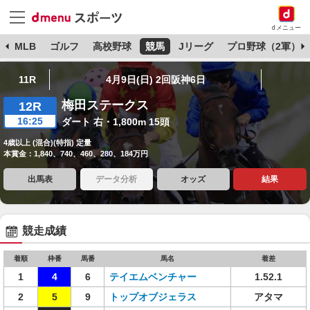
dメニュー
球
MLB
ゴルフ
高校野球
競馬
Jリーグ
プロ野球（2軍）
11R
4月9日(日) 2回阪神6日
梅田ステークス
12R
16:25
ダート 右・1,800m 15頭
4歳以上 (混合)(特指) 定量
本賞金：1,840、740、460、280、184万円
出馬表
データ分析
オッズ
結果
競走成績
着順
枠番
馬番
馬名
着差
1
4
6
テイエムベンチャー
1.52.1
2
5
9
トップオブジェラス
アタマ