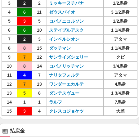
3
2
2
ミッキーヌチバナ
1/2馬身
4
6
11
ゼウスバイオ
3 1/2馬身
5
3
5
コパノニコルソン
1/2馬身
6
6
10
ステイブルアスク
1 1/4馬身
7
2
3
インベルシオン
アタマ
8
8
15
ダッチマン
1 1/4馬身
9
7
12
サンライズシェリー
クビ
10
8
14
コパノリッチマン
3/4馬身
11
4
7
ナリタフォルテ
アタマ
12
7
13
ワンダーエカルテ
4馬身
13
5
8
ダンテスヴュー
1 3/4馬身
14
1
1
ラルフ
7馬身
15
3
4
クレスコジョケツ
大差
払戻金