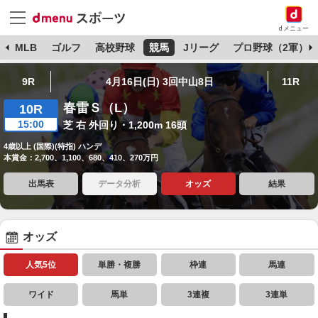
dメニュー
球
MLB
ゴルフ
高校野球
競馬
Jリーグ
プロ野球（2軍）
9R
4月16日(日) 3回中山8日
11R
春雷Ｓ（L）
10R
15:00
芝 右 外回り・1,200m 16頭
4歳以上 (国際)(特指) ハンデ
本賞金：2,700、1,100、680、410、270万円
出馬表
データ分析
オッズ
結果
オッズ
人気5位
単勝・複勝
枠連
馬連
ワイド
馬単
3連複
3連単