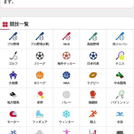
ます。
競技一覧
プロ野球
プロ野球(2軍)
MLB
高校野球
侍ジャパン
ゴルフ
Jリーグ
海外サッカー
日本代表
テニス
大相撲
Bリーグ
NBA
ラグビー
中央競馬
地方競馬
卓球
バレー
格闘技
バドミントン
モーター
フィギュア
ウィンター
陸上
水泳