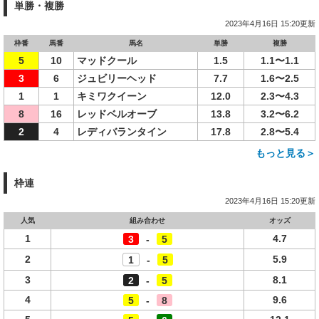
単勝・複勝
2023年4月16日 15:20更新
枠番
馬番
馬名
単勝
複勝
5
10
マッドクール
1.5
1.1〜1.1
3
6
ジュビリーヘッド
7.7
1.6〜2.5
1
1
キミワクイーン
12.0
2.3〜4.3
8
16
レッドベルオーブ
13.8
3.2〜6.2
2
4
レディバランタイン
17.8
2.8〜5.4
もっと見る＞
枠連
2023年4月16日 15:20更新
人気
組み合わせ
オッズ
1
4.7
3
-
5
2
5.9
1
-
5
3
8.1
2
-
5
4
9.6
5
-
8