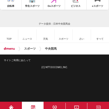
自転車
学生スポーツ
Doスポーツ
ビジネス
eスポーツ
データ提供：日本中央競馬会
TOP
ニュース
天気
スポーツ
占い
すべて
スポーツ
中央競馬
サイトご利用にあたって
(C) NTT DOCOMO, INC.