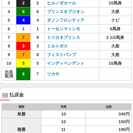
3
2
2
ヒルノダカール
10馬身
4
6
6
プリンスオブジオン
大差
5
4
4
ダノンフロンティア
クビ
6
1
1
トーセンマッシモ
6馬身
7
7
9
ミツカネプリンス
2 1/2馬身
8
3
3
ミルトボス
大差
9
7
8
フィストバンプ
大差
10
5
5
インディペンデント
10馬身
出走
6
7
ツカサ
取消
払戻金
種類
馬番
金額
単勝
10
340円
10
150円
複勝
11
190円