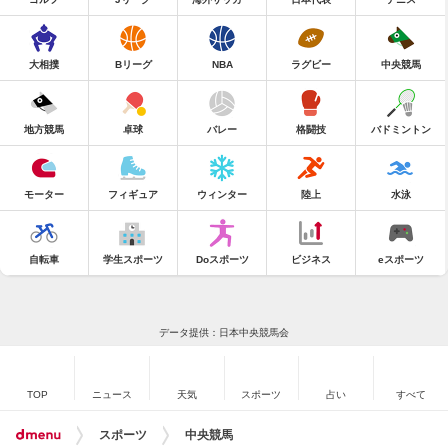
大相撲
Bリーグ
NBA
ラグビー
中央競馬
地方競馬
卓球
バレー
格闘技
バドミントン
モーター
フィギュア
ウィンター
陸上
水泳
自転車
学生スポーツ
Doスポーツ
ビジネス
eスポーツ
データ提供：日本中央競馬会
TOP
ニュース
天気
スポーツ
占い
すべて
スポーツ
中央競馬