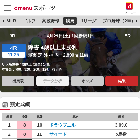
dメニュー
球
MLB
ゴルフ
高校野球
競馬
Jリーグ
プロ野球（2軍）
3R
4月29日(土) 1回新潟1日
5R
障害 4歳以上未勝利
4R
11:25
障害 芝 外 -> 内・2,890m 11頭
サラ系障害 4歳以上 (混合) 定量
本賞金：790、320、200、120、79万円
出馬表
データ分析
オッズ
結果
競走成績
着順
枠番
馬番
馬名
着差
1
8
10
ドラウプニル
3.09.0
2
8
11
サイード
5馬身