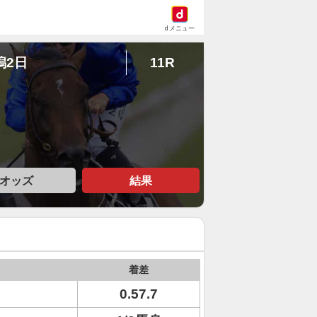
dメニュー
潟2日
11R
オッズ
結果
着差
0.57.7