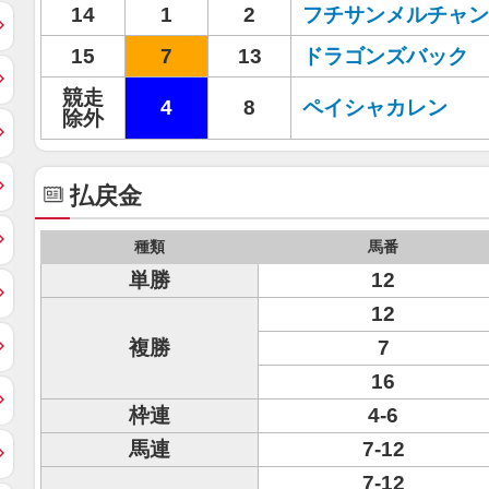
14
1
2
フチサンメルチャン
15
7
13
ドラゴンズバック
競走
4
8
ペイシャカレン
除外
払戻金
種類
馬番
単勝
12
12
複勝
7
16
枠連
4-6
馬連
7-12
7-12