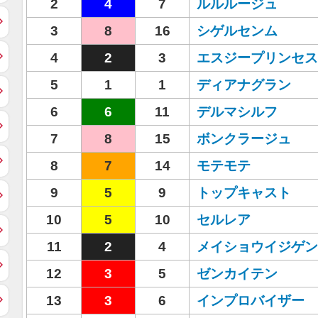
2
4
7
ルルルージュ
3
8
16
シゲルセンム
4
2
3
エスジープリンセス
5
1
1
ディアナグラン
6
6
11
デルマシルフ
7
8
15
ボンクラージュ
8
7
14
モテモテ
9
5
9
トップキャスト
10
5
10
セルレア
11
2
4
メイショウイジゲン
12
3
5
ゼンカイテン
13
3
6
インプロバイザー