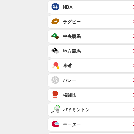
NBA
ラグビー
中央競馬
地方競馬
卓球
バレー
格闘技
バドミントン
モーター