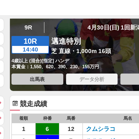
9R
4月30日(日) 1回新
10R
邁進特別
14:40
芝 直線・1,000m 16頭
4歳以上 (混合)[指定] ハンデ
本賞金：1,550、620、390、230、155万円
出馬表
データ分析
競走成績
着順
枠番
馬番
馬名
1
6
12
クムシラコ