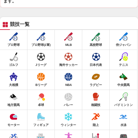
ます。
競技一覧
プロ野球
プロ野球(2軍)
MLB
高校野球
侍ジャパン
ゴルフ
Jリーグ
海外サッカー
日本代表
テニス
大相撲
Bリーグ
NBA
ラグビー
中央競馬
地方競馬
卓球
バレー
格闘技
バドミントン
モーター
フィギュア
ウィンター
陸上
水泳