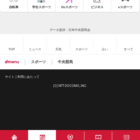
自転車
学生スポーツ
Doスポーツ
ビジネス
eスポーツ
データ提供：日本中央競馬会
TOP
ニュース
天気
スポーツ
占い
すべて
スポーツ
中央競馬
サイトご利用にあたって
(C) NTT DOCOMO, INC.