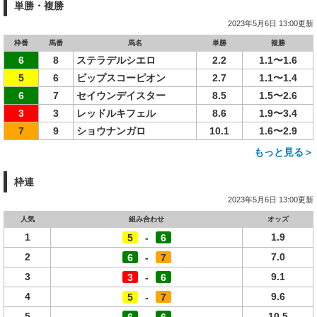
単勝・複勝
2023年5月6日 13:00更新
枠番
馬番
馬名
単勝
複勝
6
8
ステラデルシエロ
2.2
1.1〜1.6
5
6
ビップスコーピオン
2.7
1.1〜1.4
6
7
セイウンデイスター
8.5
1.5〜2.6
3
3
レッドルキフェル
8.6
1.9〜3.4
7
9
ショウナンガロ
10.1
1.6〜2.9
もっと見る＞
枠連
2023年5月6日 13:00更新
人気
組み合わせ
オッズ
1
1.9
5
-
6
2
7.0
6
-
7
3
9.1
3
-
6
4
9.6
5
-
7
5
10.5