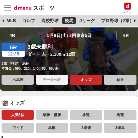
dメニュー
球
MLB
ゴルフ
高校野球
競馬
Jリーグ
プロ野球（2軍）
4R
5月6日(土) 2回東京5日
6R
3歳未勝利
5R
12:35
ダート 左・2,100m 12頭
3歳 ［指定］ 馬齢
本賞金：550、220、140、83、55万円
出馬表
データ分析
オッズ
結果
オッズ
人気5位
単勝・複勝
枠連
馬連
ワイド
馬単
3連複
3連単