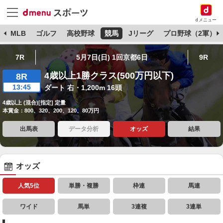
dメニュー
球
MLB
ゴルフ
高校野球
競馬
Jリーグ
プロ野球（2軍）
7R
5月7日(日) 1回京都6日
9R
4歳以上1勝クラス(500万円以下)
8R
13:45
ダート 右・1,200m 16頭
4歳以上 (混合)[指定] 定量
本賞金：800、320、200、120、80万円
出馬表
データ分析
オッズ
結果
オッズ
人気5位
単勝・複勝
枠連
馬連
ワイド
馬単
3連複
3連単