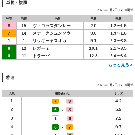
単勝・複勝
2023年5月7日 14:10更新
枠番
馬番
馬名
単勝
複勝
8
15
ヴィゴラスダンサー
2.0
1.2〜1.5
7
14
スナークシュンソウ
3.6
1.3〜1.8
1
1
リッキーヤスオカ
9.1
2.3〜3.8
6
12
レガーミ
10.1
2.1〜3.5
6
11
トラーパニ
12.3
2.0〜3.4
もっと見る＞
枠連
2023年5月7日 14:10更新
人気
組み合わせ
オッズ
1
4.2
7
-
8
2
5.9
6
-
8
3
7.2
1
-
8
4
9.7
6
-
7