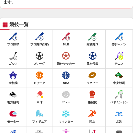
ます。
競技一覧
プロ野球
プロ野球(2軍)
MLB
高校野球
侍ジャパン
ゴルフ
Jリーグ
海外サッカー
日本代表
テニス
大相撲
Bリーグ
NBA
ラグビー
中央競馬
地方競馬
卓球
バレー
格闘技
バドミントン
モーター
フィギュア
ウィンター
陸上
水泳