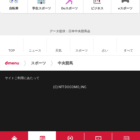
自転車
学生スポーツ
Doスポーツ
ビジネス
eスポーツ
データ提供：日本中央競馬会
TOP
ニュース
天気
スポーツ
占い
すべて
スポーツ
中央競馬
サイトご利用にあたって
(C) NTT DOCOMO, INC.