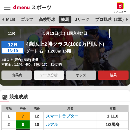
dメニュー
球
MLB
ゴルフ
高校野球
競馬
Jリーグ
プロ野球（2軍）
11R
5月13日(土) 1回京都7日
4歳以上2勝クラス(1000万円以下)
12R
16:10
ダート 右・1,200m 15頭
4歳以上 (混合)[指定] 定量
本賞金：1,140、460、290、170、114万円
出馬表
データ分析
オッズ
結果
競走成績
着順
枠番
馬番
馬名
着差
1
7
12
スマートラプター
1.11.8
2
6
10
ルアル
1/2馬身