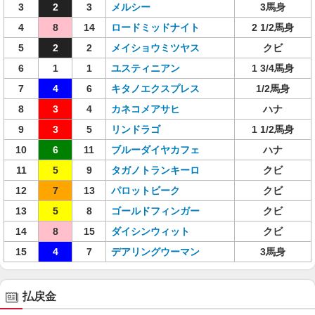
3
2
3
メルシー
3馬身
4
8
14
ロードミッドナイト
2 1/2馬身
5
2
2
メイショウミツヤス
クビ
6
1
1
ユスティニアン
1 3/4馬身
7
4
6
キタノエクスプレス
1/2馬身
8
3
4
カネコメアサヒ
ハナ
9
3
5
リンドラゴ
1 1/2馬身
10
6
11
ブルーダイヤカフェ
ハナ
11
5
9
タガノトランキーロ
クビ
12
7
13
パロットビーク
クビ
13
5
8
ゴールドフィンガー
クビ
14
8
15
ダイシンウィット
クビ
15
4
7
デアリングウーマン
3馬身
払戻金