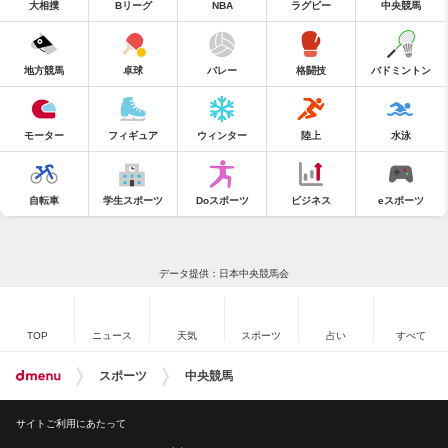
大相撲
Bリーグ
NBA
ラグビー
中央競馬
地方競馬
卓球
バレー
格闘技
バドミントン
モーター
フィギュア
ウィンター
陸上
水泳
自転車
学生スポーツ
Doスポーツ
ビジネス
eスポーツ
データ提供：日本中央競馬会
TOP
ニュース
天気
スポーツ
占い
すべて
スポーツ
中央競馬
サイトご利用にあたって