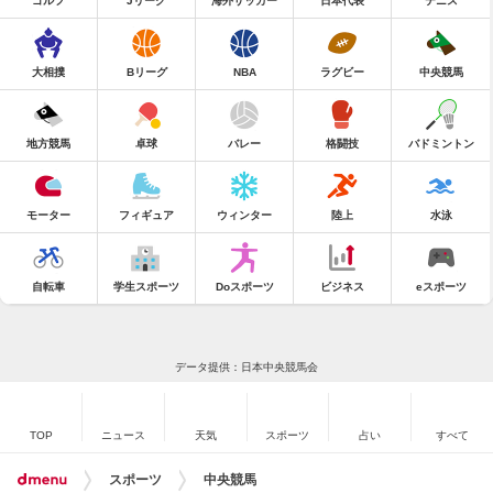
ゴルフ
Jリーグ
海外サッカー
日本代表
テニス
大相撲
Bリーグ
NBA
ラグビー
中央競馬
地方競馬
卓球
バレー
格闘技
バドミントン
モーター
フィギュア
ウィンター
陸上
水泳
自転車
学生スポーツ
Doスポーツ
ビジネス
eスポーツ
データ提供：日本中央競馬会
TOP
ニュース
天気
スポーツ
占い
すべて
スポーツ
中央競馬