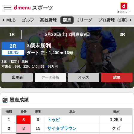
dメニュー
球
MLB
ゴルフ
高校野球
競馬
Jリーグ
プロ野球（2軍）
1R
5月20日(土) 2回東京9日
3R
3歳未勝利
2R
10:45
ダート 左・1,400m 16頭
3歳 ［指定］ 馬齢
本賞金：550、220、140、83、55万円
出馬表
データ分析
オッズ
結果
競走成績
着順
枠番
馬番
馬名
着差
1
3
6
トゥピ
1.25.4
2
8
15
サイタブラウン
クビ