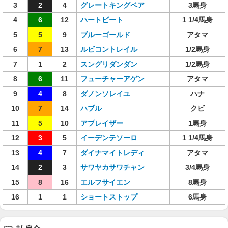
3
2
4
グレートキングベア
3馬身
4
6
12
ハートビート
1 1/4馬身
5
5
9
ブルーゴールド
アタマ
6
7
13
ルビコントレイル
1/2馬身
7
1
2
スングリダンダン
1/2馬身
8
6
11
フューチャーアゲン
アタマ
9
4
8
ダノンソレイユ
ハナ
10
7
14
ハブル
クビ
11
5
10
アプレイザー
1馬身
12
3
5
イーデンテソーロ
1 1/4馬身
13
4
7
ダイナマイトレディ
アタマ
14
2
3
サワヤカサワチャン
3/4馬身
15
8
16
エルフサイエン
8馬身
16
1
1
ショートストップ
6馬身