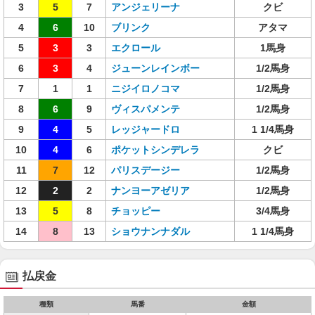
3
5
7
アンジェリーナ
クビ
4
6
10
ブリンク
アタマ
5
3
3
エクロール
1馬身
6
3
4
ジューンレインボー
1/2馬身
7
1
1
ニジイロノコマ
1/2馬身
8
6
9
ヴィスパメンテ
1/2馬身
9
4
5
レッジャードロ
1 1/4馬身
10
4
6
ポケットシンデレラ
クビ
11
7
12
パリスデージー
1/2馬身
12
2
2
ナンヨーアゼリア
1/2馬身
13
5
8
チョッピー
3/4馬身
14
8
13
ショウナンナダル
1 1/4馬身
払戻金
種類
馬番
金額