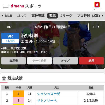
dメニュー
球
MLB
ゴルフ
高校野球
競馬
Jリーグ
プロ野球（2軍）
8R
5月21日(日) 1回新潟8日
10R
石打特別
9R
14:05
芝 左 外・1,800m 14頭
4歳以上 牝[指定] 定量
本賞金：1,110、440、280、170、111万円
出馬表
データ分析
オッズ
結果
競走成績
着順
枠番
馬番
馬名
着差
1
7
11
ショショローザ
1.48.3
2
8
14
サトノリーベ
2 1/2馬身