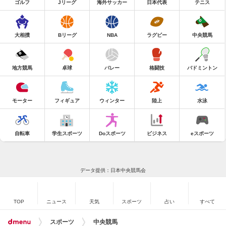
ゴルフ
Jリーグ
海外サッカー
日本代表
テニス
大相撲
Bリーグ
NBA
ラグビー
中央競馬
地方競馬
卓球
バレー
格闘技
バドミントン
モーター
フィギュア
ウィンター
陸上
水泳
自転車
学生スポーツ
Doスポーツ
ビジネス
eスポーツ
データ提供：日本中央競馬会
TOP
ニュース
天気
スポーツ
占い
すべて
スポーツ
中央競馬