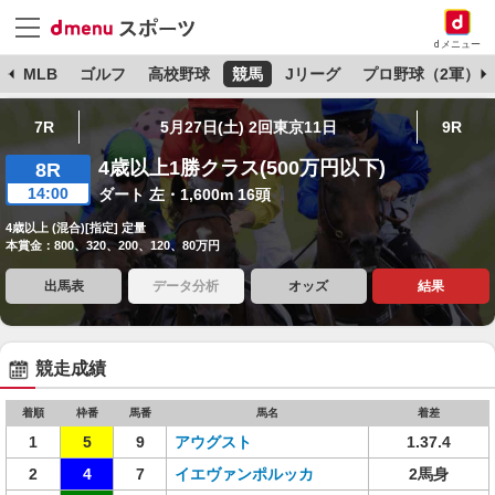
dメニュー
球
MLB
ゴルフ
高校野球
競馬
Jリーグ
プロ野球（2軍）
7R
5月27日(土) 2回東京11日
9R
4歳以上1勝クラス(500万円以下)
8R
14:00
ダート 左・1,600m 16頭
4歳以上 (混合)[指定] 定量
本賞金：800、320、200、120、80万円
出馬表
データ分析
オッズ
結果
競走成績
着順
枠番
馬番
馬名
着差
1
5
9
アウグスト
1.37.4
2
4
7
イエヴァンポルッカ
2馬身