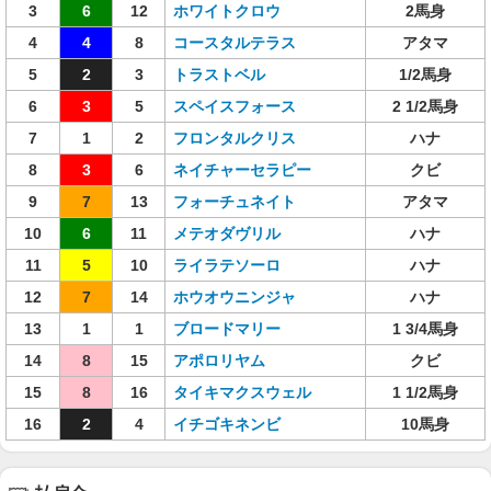
3
6
12
ホワイトクロウ
2馬身
4
4
8
コースタルテラス
アタマ
5
2
3
トラストベル
1/2馬身
6
3
5
スペイスフォース
2 1/2馬身
7
1
2
フロンタルクリス
ハナ
8
3
6
ネイチャーセラピー
クビ
9
7
13
フォーチュネイト
アタマ
10
6
11
メテオダヴリル
ハナ
11
5
10
ライラテソーロ
ハナ
12
7
14
ホウオウニンジャ
ハナ
13
1
1
ブロードマリー
1 3/4馬身
14
8
15
アポロリヤム
クビ
15
8
16
タイキマクスウェル
1 1/2馬身
16
2
4
イチゴキネンビ
10馬身