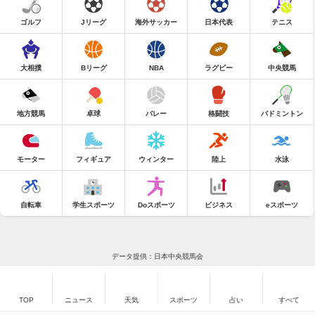
ゴルフ
Jリーグ
海外サッカー
日本代表
テニス
大相撲
Bリーグ
NBA
ラグビー
中央競馬
地方競馬
卓球
バレー
格闘技
バドミントン
モーター
フィギュア
ウィンター
陸上
水泳
自転車
学生スポーツ
Doスポーツ
ビジネス
eスポーツ
データ提供：日本中央競馬会
TOP
ニュース
天気
スポーツ
占い
すべて