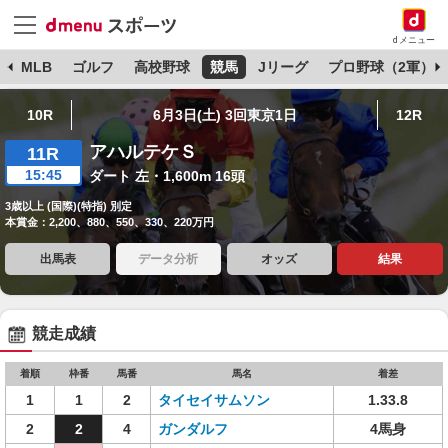
dメニュー
球
MLB
ゴルフ
高校野球
競馬
Jリーグ
プロ野球（2軍）
10R
6月3日(土) 3回東京1日
12R
アハルテケＳ
11R
15:45
ダート 左・1,600m 16頭
3歳以上 (国際)(特指) 別定
本賞金：2,200、880、550、330、220万円
出馬表
データ分析
オッズ
結果
競走成績
着順
枠番
馬番
馬名
着差
1
1
2
タイセイサムソン
1.33.8
2
2
4
ガンダルフ
4馬身