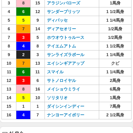
3
8
15
アラジンバローズ
1馬身
4
6
12
サンダーブリッツ
1 1/2馬身
5
5
9
ディパッセ
1 1/4馬身
6
7
14
ディアセオリー
1/2馬身
7
3
5
ホウオウトゥルース
1/2馬身
8
4
8
テイエムアトム
1 1/2馬身
9
2
3
サンライズラポール
1 1/4馬身
10
7
13
エイシンギアアップ
クビ
11
6
11
スマイル
1 1/4馬身
12
3
6
サトノロイヤル
2馬身
13
8
16
メイショウミライ
6馬身
14
5
10
ソリタリオ
1馬身
15
1
1
ダイシンインディー
7馬身
16
4
7
ナンヨーアイボリー
2 1/2馬身