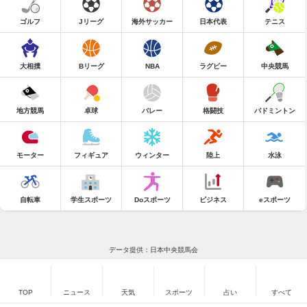
ゴルフ
Jリーグ
海外サッカー
日本代表
テニス
大相撲
Bリーグ
NBA
ラグビー
中央競馬
地方競馬
卓球
バレー
格闘技
バドミントン
モーター
フィギュア
ウィンター
陸上
水泳
自転車
学生スポーツ
Doスポーツ
ビジネス
eスポーツ
データ提供：日本中央競馬会
TOP
ニュース
天気
スポーツ
占い
すべて