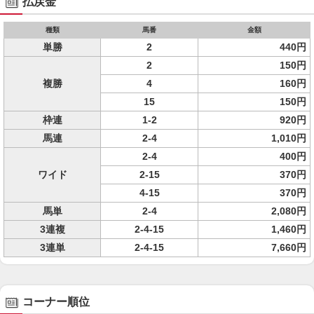
払戻金
種類
馬番
金額
単勝
2
440円
2
150円
複勝
4
160円
15
150円
枠連
1-2
920円
馬連
2-4
1,010円
2-4
400円
ワイド
2-15
370円
4-15
370円
馬単
2-4
2,080円
3連複
2-4-15
1,460円
3連単
2-4-15
7,660円
コーナー順位