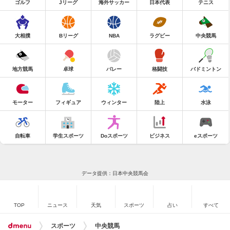
ゴルフ
Jリーグ
海外サッカー
日本代表
テニス
大相撲
Bリーグ
NBA
ラグビー
中央競馬
地方競馬
卓球
バレー
格闘技
バドミントン
モーター
フィギュア
ウィンター
陸上
水泳
自転車
学生スポーツ
Doスポーツ
ビジネス
eスポーツ
データ提供：日本中央競馬会
TOP
ニュース
天気
スポーツ
占い
すべて
スポーツ
中央競馬