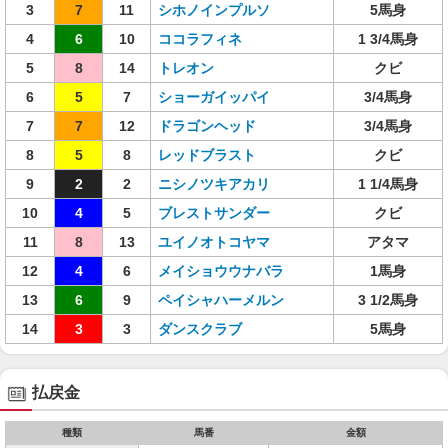
3
7
11
シホノインプルソ
5馬身
4
6
10
ココラフィネ
1 3/4馬身
5
8
14
トレオン
クビ
6
5
7
ショーガイッパイ
3/4馬身
7
7
12
ドラゴンヘッド
3/4馬身
8
5
8
レッドブラスト
クビ
9
2
2
ニシノツキアカリ
1 1/4馬身
10
4
5
ブレストサンダー
クビ
11
8
13
ユイノオトコヤマ
アタマ
12
4
6
メイショウウナバラ
1馬身
13
6
9
ペイシャハーメルン
3 1/2馬身
14
3
3
ダンスクラブ
5馬身
払戻金
種類
馬番
金額