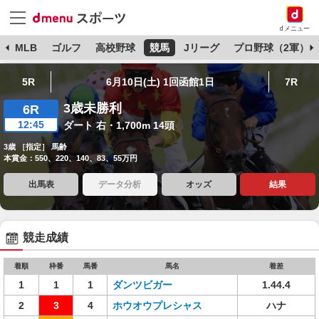
dメニュー
球
MLB
ゴルフ
高校野球
競馬
Jリーグ
プロ野球（2軍）
5R
6月10日(土) 1回函館1日
7R
3歳未勝利
6R
12:45
ダート 右・1,700m 14頭
3歳 ［指定］ 馬齢
本賞金：550、220、140、83、55万円
出馬表
データ分析
オッズ
結果
競走成績
着順
枠番
馬番
馬名
着差
1
1
1
ダンツビガー
1.44.4
2
3
4
ホウオウプレシャス
ハナ