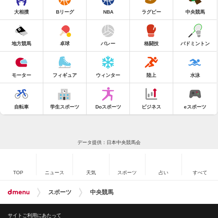
大相撲
Bリーグ
NBA
ラグビー
中央競馬
地方競馬
卓球
バレー
格闘技
バドミントン
モーター
フィギュア
ウィンター
陸上
水泳
自転車
学生スポーツ
Doスポーツ
ビジネス
eスポーツ
データ提供：日本中央競馬会
TOP
ニュース
天気
スポーツ
占い
すべて
スポーツ
中央競馬
サイトご利用にあたって