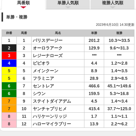
馬番順
単勝人気順
複勝人気順
単勝・複勝
2023年6月10日 14:30更新
枠番
馬番
馬名
単勝
複勝
1
1
パリスデージー
201.2
10.3〜33.5
2
2
オーロラアーク
129.9
9.6〜31.3
3
3
レジーナローズ
***
***
4
4
ピピオラ
4.4
1.2〜2.8
5
5
メインクーン
8.9
1.4〜3.5
5
6
フラミニア
28.9
2.9〜8.5
6
7
セントレア
466.6
45.1〜149.6
6
8
シウン
159.5
5.3〜16.8
7
9
ステイトダイアデム
4.5
1.4〜3.4
7
10
ヤンチャプリヒメ
415.4
37.7〜125.0
8
11
ハリケーンリッジ
1.7
1.1〜1.1
8
12
ハローマイラブリー
13.9
2.2〜6.2