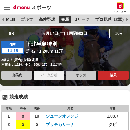
dメニュー
球
MLB
ゴルフ
高校野球
競馬
Jリーグ
プロ野球（2軍）
8R
6月17日(土) 1回函館3日
10R
下北半島特別
9R
14:15
芝 右・1,200m 11頭
3歳以上 (混合)(特指) 定量
本賞金：1,110、440、280、170、111万円
出馬表
データ分析
オッズ
結果
競走成績
着順
枠番
馬番
馬名
着差
1
8
10
ジューンオレンジ
1.08.7
2
5
5
プリモカリーナ
クビ