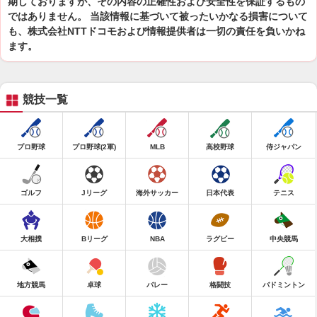
期しておりますが、その内容の正確性および安全性を保証するもの
ではありません。 当該情報に基づいて被ったいかなる損害について
も、株式会社NTTドコモおよび情報提供者は一切の責任を負いかね
ます。
競技一覧
プロ野球
プロ野球(2軍)
MLB
高校野球
侍ジャパン
ゴルフ
Jリーグ
海外サッカー
日本代表
テニス
大相撲
Bリーグ
NBA
ラグビー
中央競馬
地方競馬
卓球
バレー
格闘技
バドミントン