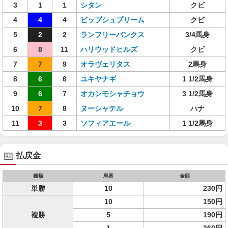
3
1
1
シタン
クビ
4
4
4
ビップシュプリーム
クビ
5
2
2
ランフリーバンクス
3/4馬身
6
8
11
ハリウッドヒルズ
クビ
7
7
9
オラヴェリタス
2馬身
8
6
6
ユキヤナギ
1 1/2馬身
9
6
7
オカンモシャチョウ
3 1/2馬身
10
7
8
ヌーシャテル
ハナ
11
3
3
ソフィアエール
1 1/2馬身
払戻金
種類
馬番
金額
単勝
10
230円
10
150円
複勝
5
190円