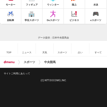
モーター
フィギュア
ウィンター
陸上
水泳
自転車
学生スポーツ
Doスポーツ
ビジネス
eスポーツ
データ提供：日本中央競馬会
TOP
ニュース
天気
スポーツ
占い
すべて
スポーツ
中央競馬
サイトご利用にあたって
(C) NTT DOCOMO, INC.