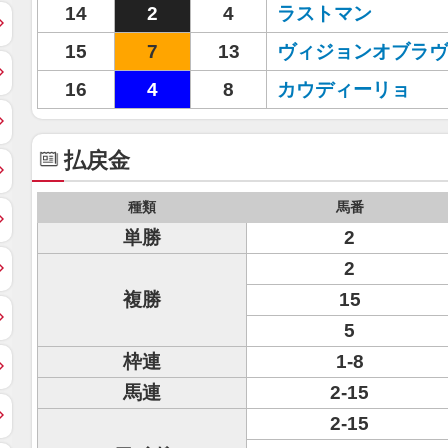
14
2
4
ラストマン
15
7
13
ヴィジョンオブラヴ
16
4
8
カウディーリョ
払戻金
種類
馬番
単勝
2
2
複勝
15
5
枠連
1-8
馬連
2-15
2-15