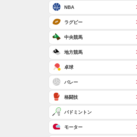
NBA
ラグビー
中央競馬
地方競馬
卓球
バレー
格闘技
バドミントン
モーター