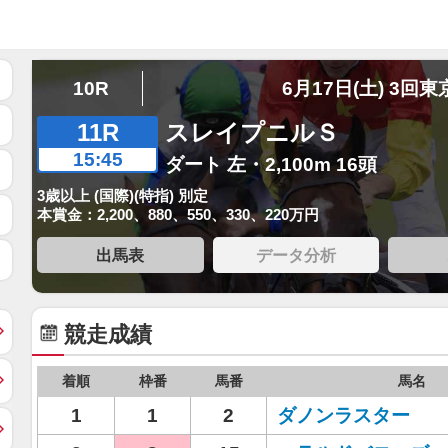
10R
6月17日(土) 3回東
11R
スレイプニルＳ
15:45
ダート 左・2,100m 16頭
3歳以上 (国際)(特指) 別定
本賞金：2,200、880、550、330、220万円
出馬表
データ分析
競走成績
着順
枠番
馬番
馬名
1
1
2
ダノンラスター