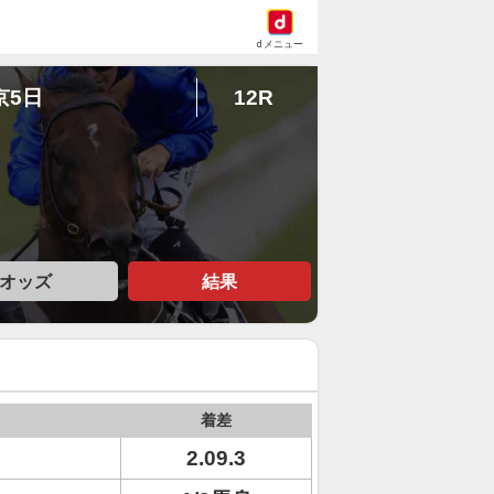
dメニュー
京5日
12R
オッズ
結果
着差
2.09.3