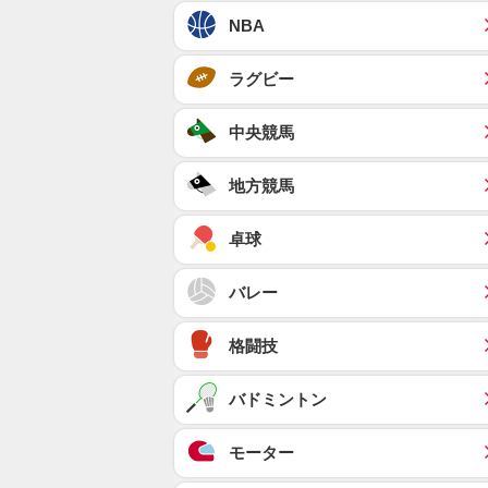
NBA
ラグビー
中央競馬
地方競馬
卓球
バレー
格闘技
バドミントン
モーター