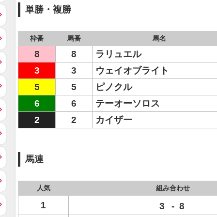
単勝・複勝
枠番
馬番
馬名
8
8
ラリュエル
3
3
ウェイオブライト
5
5
ピノクル
6
6
テーオーソロス
2
2
カイザー
馬連
人気
組み合わせ
1
3
-
8