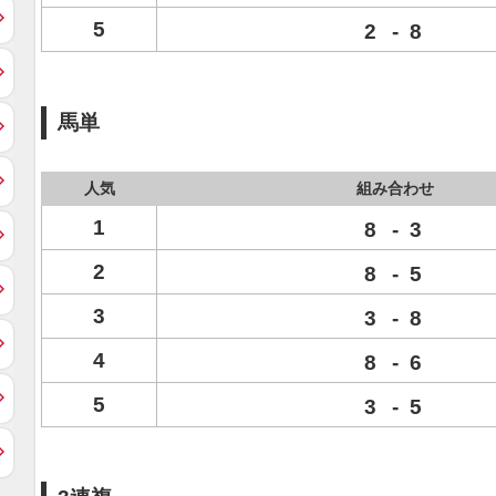
5
2
-
8
馬単
人気
組み合わせ
1
8
-
3
2
8
-
5
3
3
-
8
4
8
-
6
5
3
-
5