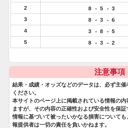
2
8
-
5
-
3
3
8
-
3
-
6
4
3
-
8
-
5
5
8
-
3
-
2
注意事項
結果・成績・オッズなどのデータは、必ず主催
ください。
本サイトのページ上に掲載されている情報の内
ますが、その内容の正確性および安全性を保証
情報に基づいて被ったいかなる損害についても
報提供者は一切の責任を負いかねます。