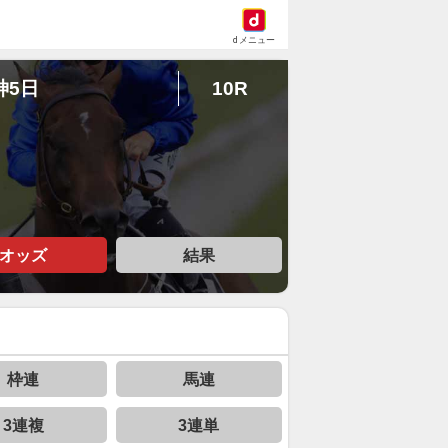
dメニュー
神5日
10R
オッズ
結果
枠連
馬連
3連複
3連単