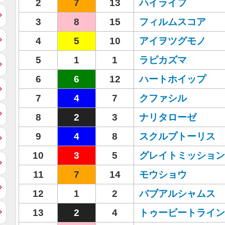
2
7
13
ハイライフ
3
8
15
フィルムスコア
4
5
10
アイヲツグモノ
5
1
1
ラピカズマ
6
6
12
ハートホイップ
7
4
7
クファシル
8
2
3
ナリタローゼ
9
4
8
スクルプトーリス
10
3
5
グレイトミッション
11
7
14
モウショウ
12
1
2
バブアルシャムス
13
2
4
トゥービートライン