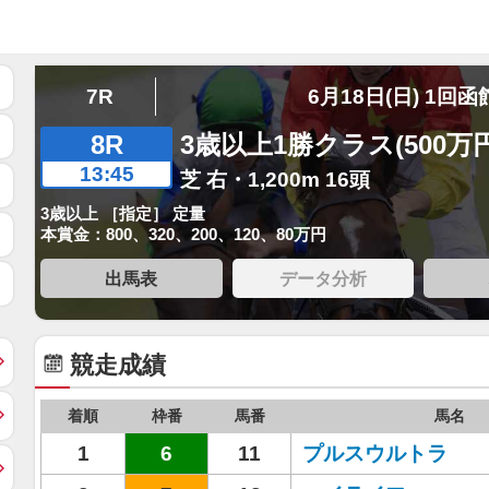
7R
6月18日(日) 1回函
8R
3歳以上1勝クラス(500万
13:45
芝 右・1,200m 16頭
3歳以上 ［指定］ 定量
本賞金：800、320、200、120、80万円
出馬表
データ分析
競走成績
着順
枠番
馬番
馬名
1
6
11
プルスウルトラ