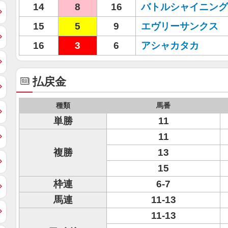
14
8
16
バトルシャイニング
15
5
9
エヴリーサンクス
16
3
6
アシャカタカ
払戻金
種類
馬番
単勝
11
11
複勝
13
15
枠連
6-7
馬連
11-13
11-13