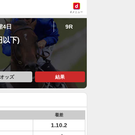
dメニュー
館4日
9R
円以下)
オッズ
結果
着差
1.10.2