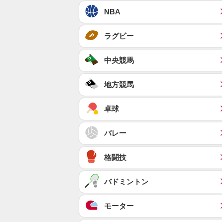
NBA
ラグビー
中央競馬
地方競馬
卓球
バレー
格闘技
バドミントン
モーター