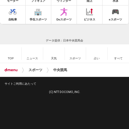
モーター
フィギュア
ウィンター
陸上
水泳
自転車
学生スポーツ
Doスポーツ
ビジネス
eスポーツ
データ提供：日本中央競馬会
TOP
ニュース
天気
スポーツ
占い
すべて
スポーツ
中央競馬
サイトご利用にあたって
(C) NTT DOCOMO, INC.