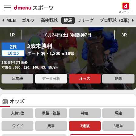
dメニュー
球
MLB
ゴルフ
高校野球
競馬
Jリーグ
プロ野球（2軍）
1R
6月24日(土) 3回阪神7日
3R
3歳未勝利
2R
10:25
ダート 右・1,200m 16頭
3歳 牝[指定] 馬齢
本賞金：550、220、140、83、55万円
出馬表
データ分析
オッズ
結果
オッズ
人気5位
単勝・複勝
枠連
馬連
ワイド
馬単
3連複
3連単