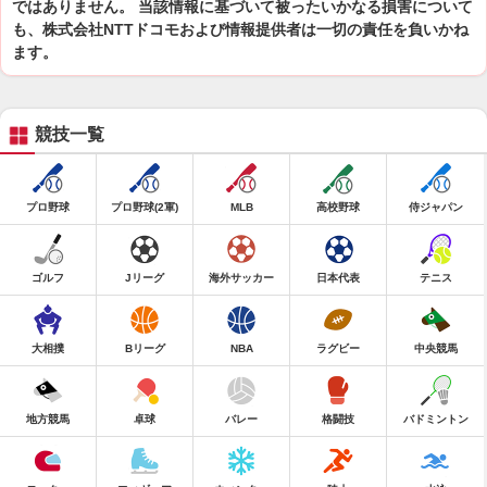
ではありません。 当該情報に基づいて被ったいかなる損害について
も、株式会社NTTドコモおよび情報提供者は一切の責任を負いかね
ます。
競技一覧
プロ野球
プロ野球(2軍)
MLB
高校野球
侍ジャパン
ゴルフ
Jリーグ
海外サッカー
日本代表
テニス
大相撲
Bリーグ
NBA
ラグビー
中央競馬
地方競馬
卓球
バレー
格闘技
バドミントン