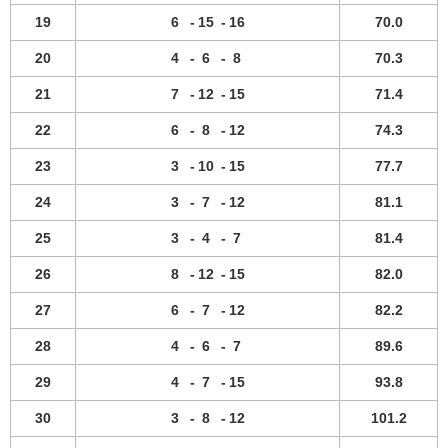
19
6
-
15
-
16
70.0
20
4
-
6
-
8
70.3
21
7
-
12
-
15
71.4
22
6
-
8
-
12
74.3
23
3
-
10
-
15
77.7
24
3
-
7
-
12
81.1
25
3
-
4
-
7
81.4
26
8
-
12
-
15
82.0
27
6
-
7
-
12
82.2
28
4
-
6
-
7
89.6
29
4
-
7
-
15
93.8
30
3
-
8
-
12
101.2