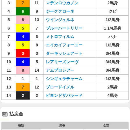
3
7
11
マテンロウカノン
2馬身
4
6
9
ジーククローネ
クビ
5
8
13
ウインジュルネ
1/2馬身
6
5
7
ブルーハートリリー
1 1/4馬身
7
4
6
メトロフィルム
ハナ
8
5
8
エイカイフォーユー
1/2馬身
9
3
3
ターキッシュアート
3/4馬身
10
4
5
レアリーズレーヴ
3/4馬身
11
8
14
アムブロシアー
3/4馬身
12
1
1
シンギュラチャーム
1/2馬身
13
7
12
ブロードイメル
2馬身
14
2
2
ビヨンドザバラード
4馬身
払戻金
種類
馬番
金額