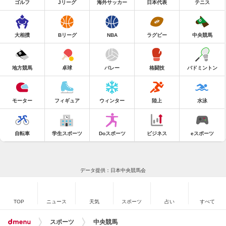
ゴルフ
Jリーグ
海外サッカー
日本代表
テニス
大相撲
Bリーグ
NBA
ラグビー
中央競馬
地方競馬
卓球
バレー
格闘技
バドミントン
モーター
フィギュア
ウィンター
陸上
水泳
自転車
学生スポーツ
Doスポーツ
ビジネス
eスポーツ
データ提供：日本中央競馬会
TOP
ニュース
天気
スポーツ
占い
すべて
スポーツ
中央競馬