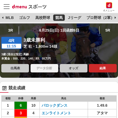
dメニュー
球
MLB
ゴルフ
高校野球
競馬
Jリーグ
プロ野球（2軍）
3R
6月25日(日) 1回函館6日
5R
3歳未勝利
4R
11:15
芝 右・1,800m 14頭
3歳 (混合)[指定] 馬齢
本賞金：550、220、140、83、55万円
出馬表
データ分析
オッズ
結果
競走成績
着順
枠番
馬番
馬名
着差
1
6
10
バロックダンス
1.49.6
2
3
4
エンライトメント
アタマ