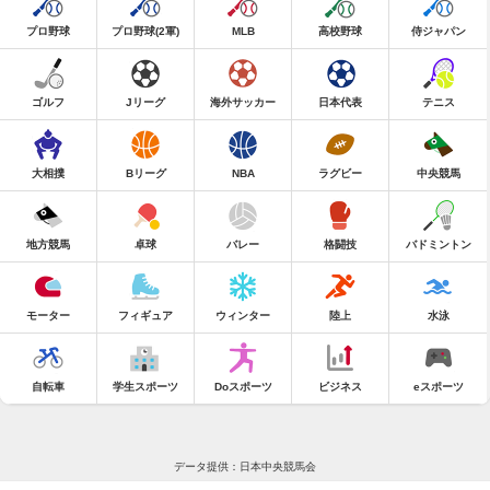
プロ野球
プロ野球(2軍)
MLB
高校野球
侍ジャパン
ゴルフ
Jリーグ
海外サッカー
日本代表
テニス
大相撲
Bリーグ
NBA
ラグビー
中央競馬
地方競馬
卓球
バレー
格闘技
バドミントン
モーター
フィギュア
ウィンター
陸上
水泳
自転車
学生スポーツ
Doスポーツ
ビジネス
eスポーツ
データ提供：日本中央競馬会