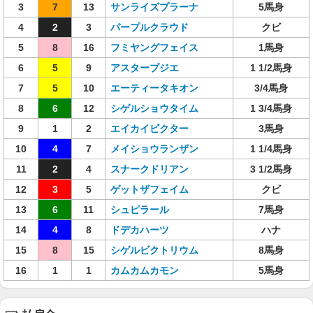
3
7
13
サンライズプラーナ
5馬身
4
2
3
パープルクラウド
クビ
5
8
16
フミヤングフェイス
1馬身
6
5
9
アスターブジエ
1 1/2馬身
7
5
10
エーティータキオン
3/4馬身
8
6
12
シゲルショウタイム
1 3/4馬身
9
1
2
エイカイビクター
3馬身
10
4
7
メイショウランザン
1 1/4馬身
11
2
4
スナークドリアン
3 1/2馬身
12
3
5
ゲットザフェイム
クビ
13
6
11
シュピラール
7馬身
14
4
8
ドデカハーツ
ハナ
15
8
15
シゲルビクトリウム
8馬身
16
1
1
カムカムカモン
5馬身