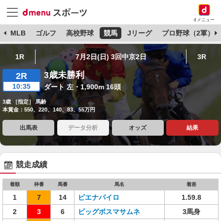
dメニュー
球
MLB
ゴルフ
高校野球
競馬
Jリーグ
プロ野球（2軍）
1R
7月2日(日) 3回中京2日
3R
3歳未勝利
2R
10:35
ダート 左・1,900m 16頭
3歳 ［指定］ 馬齢
本賞金：550、220、140、83、55万円
出馬表
データ分析
オッズ
結果
競走成績
着順
枠番
馬番
馬名
着差
1
7
14
ピエナパイロ
1.59.8
2
3
6
ビッグボスマサムネ
3馬身