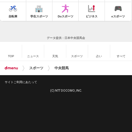
自転車
学生スポーツ
Doスポーツ
ビジネス
eスポーツ
データ提供：日本中央競馬会
TOP
ニュース
天気
スポーツ
占い
すべて
スポーツ
中央競馬
サイトご利用にあたって
(C) NTT DOCOMO, INC.