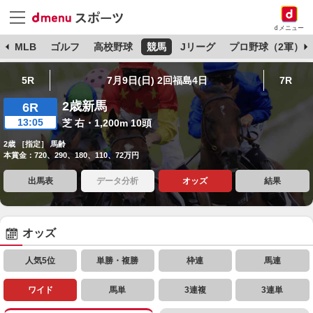
dメニュー
球
MLB
ゴルフ
高校野球
競馬
Jリーグ
プロ野球（2軍）
5R
7月9日(日) 2回福島4日
7R
2歳新馬
6R
13:05
芝 右・1,200m 10頭
2歳 ［指定］ 馬齢
本賞金：720、290、180、110、72万円
出馬表
データ分析
オッズ
結果
オッズ
人気5位
単勝・複勝
枠連
馬連
ワイド
馬単
3連複
3連単