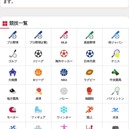
ます。
競技一覧
プロ野球
プロ野球(2軍)
MLB
高校野球
侍ジャパン
ゴルフ
Jリーグ
海外サッカー
日本代表
テニス
大相撲
Bリーグ
NBA
ラグビー
中央競馬
地方競馬
卓球
バレー
格闘技
バドミントン
モーター
フィギュア
ウィンター
陸上
水泳