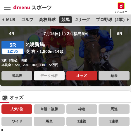
dメニュー
球
MLB
ゴルフ
高校野球
競馬
Jリーグ
プロ野球（2軍）
4R
7月15日(土) 2回福島5日
6R
2歳新馬
5R
12:35
芝 右・1,800m 14頭
2歳 ［指定］ 馬齢
本賞金：720、290、180、110、72万円
出馬表
データ分析
オッズ
結果
オッズ
人気5位
単勝・複勝
枠連
馬連
ワイド
馬単
3連複
3連単