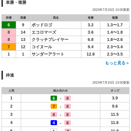
単勝・複勝
2023年7月15日 13:00更新
枠番
馬番
馬名
単勝
複勝
6
9
ポッドロゴ
3.2
1.3〜1.7
8
14
エコロマーズ
3.6
1.4〜1.8
8
13
クラッチプレイヤー
6.8
1.8〜2.6
7
12
コイヌール
9.4
2.3〜3.4
1
1
サンダーアラート
12.8
2.3〜3.5
もっと見る＞
枠連
2023年7月15日 13:00更新
人気
組み合わせ
オッズ
1
3.9
6
-
8
2
9.6
7
-
8
3
11.5
8
-
8
4
11.6
4
-
8