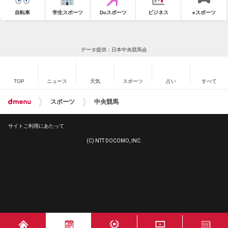
自転車
学生スポーツ
Doスポーツ
ビジネス
eスポーツ
データ提供：日本中央競馬会
TOP
ニュース
天気
スポーツ
占い
すべて
スポーツ
中央競馬
サイトご利用にあたって
(C) NTT DOCOMO, INC.