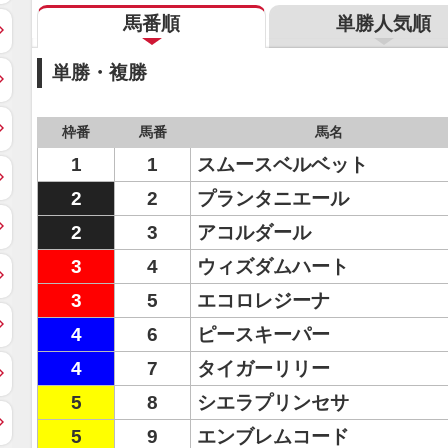
馬番順
単勝人気順
単勝・複勝
枠番
馬番
馬名
1
1
スムースベルベット
2
2
プランタニエール
2
3
アコルダール
3
4
ウィズダムハート
3
5
エコロレジーナ
4
6
ピースキーパー
4
7
タイガーリリー
5
8
シエラプリンセサ
5
9
エンブレムコード