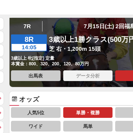
7R
7月15日(土) 2回福
8R
3歳以上1勝クラス(500万
14:05
芝 右・1,200m 15頭
3歳以上 牝[指定] 定量
本賞金：800、320、200、120、80万円
出馬表
データ分析
オッズ
人気5位
単勝・複勝
ワイド
馬単