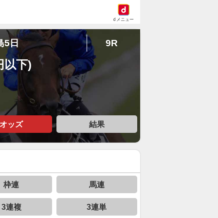
dメニュー
島5日
9R
円以下)
オッズ
結果
枠連
馬連
3連複
3連単