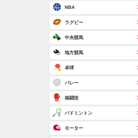
NBA
ラグビー
中央競馬
地方競馬
卓球
バレー
格闘技
バドミントン
モーター