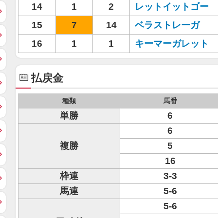
14
1
2
レットイットゴー
15
7
14
ベラストレーガ
16
1
1
キーマーガレット
払戻金
種類
馬番
単勝
6
6
複勝
5
16
枠連
3-3
馬連
5-6
5-6