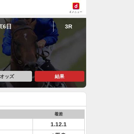
dメニュー
京6日
3R
オッズ
結果
着差
1.12.1