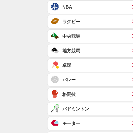
NBA
ラグビー
中央競馬
地方競馬
卓球
バレー
格闘技
バドミントン
モーター