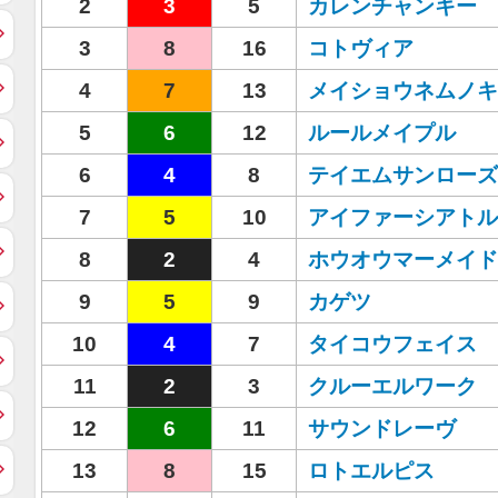
2
3
5
カレンチャンキー
3
8
16
コトヴィア
4
7
13
メイショウネムノキ
5
6
12
ルールメイプル
6
4
8
テイエムサンローズ
7
5
10
アイファーシアトル
8
2
4
ホウオウマーメイド
9
5
9
カゲツ
10
4
7
タイコウフェイス
11
2
3
クルーエルワーク
12
6
11
サウンドレーヴ
13
8
15
ロトエルピス