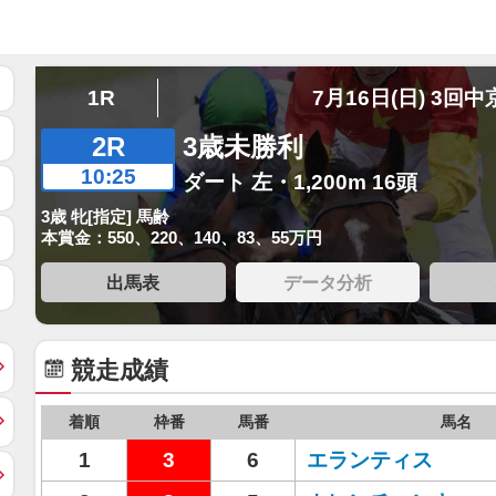
1R
7月16日(日) 3回中
2R
3歳未勝利
10:25
ダート 左・1,200m 16頭
3歳 牝[指定] 馬齢
本賞金：550、220、140、83、55万円
出馬表
データ分析
競走成績
着順
枠番
馬番
馬名
1
3
6
エランティス