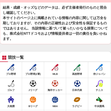
結果・成績・オッズなどのデータは、必ず主催者発行のものと照合
し確認してください。
本サイトのページ上に掲載されている情報の内容に関しては万全を
期しておりますが、その内容の正確性および安全性を保証するもの
ではありません。 当該情報に基づいて被ったいかなる損害について
も、株式会社NTTドコモおよび情報提供者は一切の責任を負いかね
ます。
競技一覧
プロ野球
プロ野球(2軍)
MLB
高校野球
侍ジャパン
ゴルフ
Jリーグ
海外サッカー
日本代表
テニス
大相撲
Bリーグ
NBA
ラグビー
中央競馬