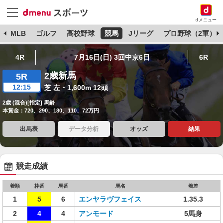
dメニュー
球
MLB
ゴルフ
高校野球
競馬
Jリーグ
プロ野球（2軍）
4R
7月16日(日) 3回中京6日
6R
2歳新馬
5R
12:15
芝 左・1,600m 12頭
2歳 (混合)[指定] 馬齢
本賞金：720、290、180、110、72万円
出馬表
データ分析
オッズ
結果
競走成績
着順
枠番
馬番
馬名
着差
1
5
6
エンヤラヴフェイス
1.35.3
2
4
4
アンモード
5馬身