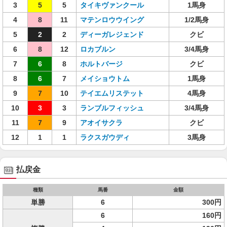
3
5
5
タイキヴァンクール
1馬身
4
8
11
マテンロウウイング
1/2馬身
5
2
2
ディーガレジェンド
クビ
6
8
12
ロカブルン
3/4馬身
7
6
8
ホルトバージ
クビ
8
6
7
メイショウトム
1馬身
9
7
10
テイエムリステット
4馬身
10
3
3
ランブルフィッシュ
3/4馬身
11
7
9
アオイサクラ
クビ
12
1
1
ラクスガウディ
3馬身
払戻金
種類
馬番
金額
単勝
6
300円
6
160円