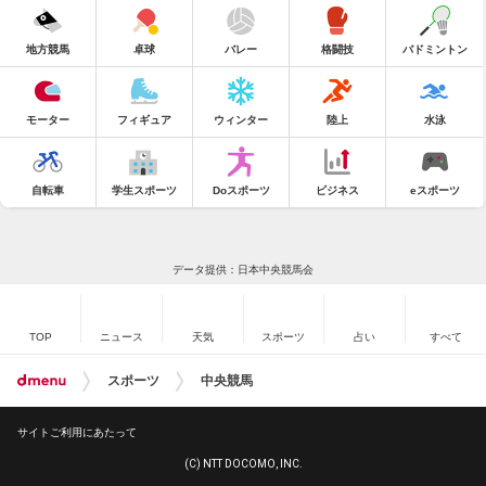
地方競馬
卓球
バレー
格闘技
バドミントン
モーター
フィギュア
ウィンター
陸上
水泳
自転車
学生スポーツ
Doスポーツ
ビジネス
eスポーツ
データ提供：日本中央競馬会
TOP
ニュース
天気
スポーツ
占い
すべて
スポーツ
中央競馬
サイトご利用にあたって
(C) NTT DOCOMO, INC.