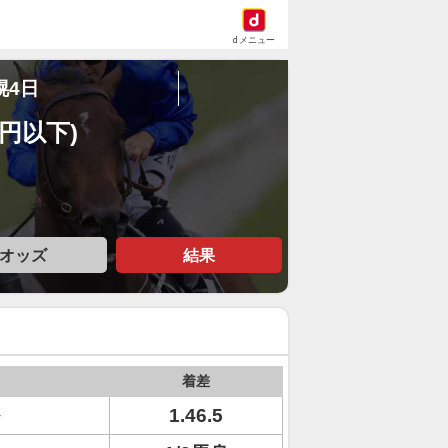
dメニュー
幌4日
万円以下)
オッズ
結果
着差
1.46.5