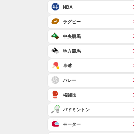
NBA
ラグビー
中央競馬
地方競馬
卓球
バレー
格闘技
バドミントン
モーター