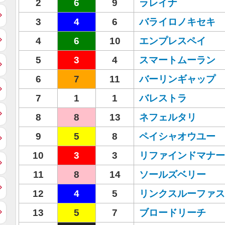
2
6
9
ラレイナ
3
4
6
バライロノキセキ
4
6
10
エンプレスペイ
5
3
4
スマートムーラン
6
7
11
バーリンギャップ
7
1
1
バレストラ
8
8
13
ネフェルタリ
9
5
8
ペイシャオウユー
10
3
3
リファインドマナー
11
8
14
ソールズベリー
12
4
5
リンクスルーファス
13
5
7
ブロードリーチ