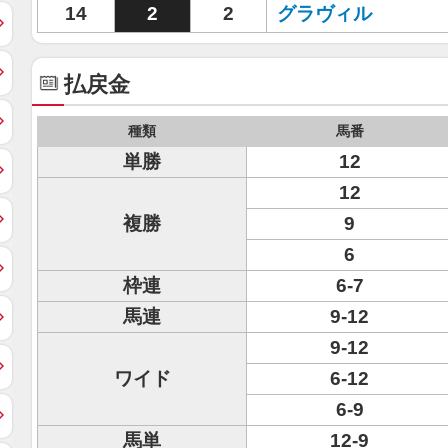
14
2
2
グラヴィル
払戻金
種類
馬番
単勝
12
12
複勝
9
6
枠連
6-7
馬連
9-12
9-12
ワイド
6-12
6-9
馬単
12-9