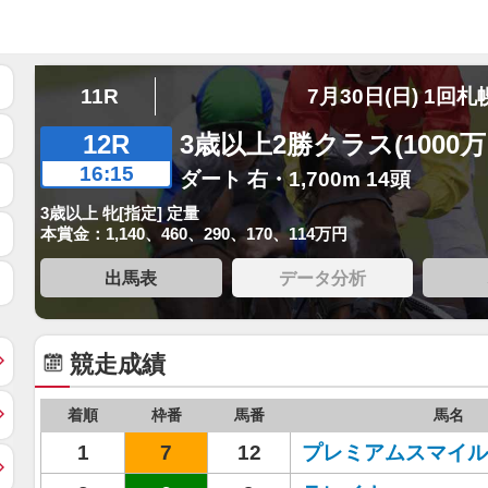
11R
7月30日(日) 1回札
12R
3歳以上2勝クラス(1000
16:15
ダート 右・1,700m 14頭
3歳以上 牝[指定] 定量
本賞金：1,140、460、290、170、114万円
出馬表
データ分析
競走成績
着順
枠番
馬番
馬名
1
7
12
プレミアムスマイル