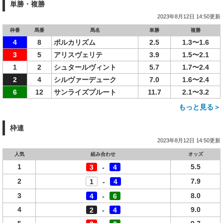
単勝・複勝
2023年8月12日 14:50更新
枠番
馬番
馬名
単勝
複勝
4
8
ポルカリズム
2.5
1.3〜1.6
3
5
アリスヴェリテ
3.9
1.5〜2.1
1
2
シュタールヴィント
5.7
1.7〜2.4
2
4
シルヴァーデューク
7.0
1.6〜2.4
6
12
サンライズプルート
11.7
2.1〜3.2
もっと見る＞
枠連
2023年8月12日 14:50更新
人気
組み合わせ
オッズ
1
5.5
3
-
4
2
7.9
1
-
4
3
8.0
4
-
6
4
9.0
2
-
4