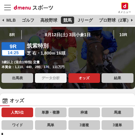
dメニュー
球
MLB
ゴルフ
高校野球
競馬
Jリーグ
プロ野球（2軍）
8R
8月12日(土) 3回小倉1日
10R
筑紫特別
9R
14:25
芝 右・1,800m 16頭
3歳以上 (混合)(特指) 定量
本賞金：1,110、440、280、170、111万円
出馬表
データ分析
オッズ
結果
オッズ
人気5位
単勝・複勝
枠連
馬連
ワイド
馬単
3連複
3連単