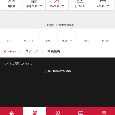
自転車
学生スポーツ
Doスポーツ
ビジネス
eスポーツ
データ提供：日本中央競馬会
TOP
ニュース
天気
スポーツ
占い
すべて
スポーツ
中央競馬
サイトご利用にあたって
(C) NTT DOCOMO, INC.