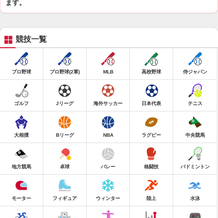
ます。
競技一覧
プロ野球
プロ野球(2軍)
MLB
高校野球
侍ジャパン
ゴルフ
Jリーグ
海外サッカー
日本代表
テニス
大相撲
Bリーグ
NBA
ラグビー
中央競馬
地方競馬
卓球
バレー
格闘技
バドミントン
モーター
フィギュア
ウィンター
陸上
水泳