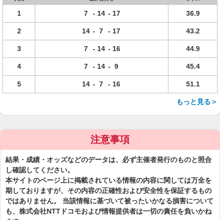
1
7
-
14
-
17
36.9
2
14
-
7
-
17
43.2
3
7
-
14
-
16
44.9
4
7
-
14
-
9
45.4
5
14
-
7
-
16
51.1
もっと見る＞
注意事項
結果・成績・オッズなどのデータは、必ず主催者発行のものと照合
し確認してください。
本サイトのページ上に掲載されている情報の内容に関しては万全を
期しておりますが、その内容の正確性および安全性を保証するもの
ではありません。 当該情報に基づいて被ったいかなる損害について
も、株式会社NTTドコモおよび情報提供者は一切の責任を負いかね