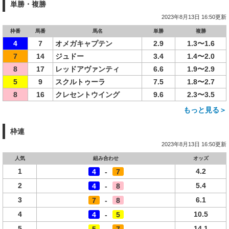
単勝・複勝
2023年8月13日 16:50更新
枠番
馬番
馬名
単勝
複勝
4
7
オメガキャプテン
2.9
1.3〜1.6
7
14
ジュドー
3.4
1.4〜2.0
8
17
レッドアヴァンティ
6.6
1.9〜2.9
5
9
スクルトゥーラ
7.5
1.8〜2.7
8
16
クレセントウイング
9.6
2.3〜3.5
もっと見る＞
枠連
2023年8月13日 16:50更新
人気
組み合わせ
オッズ
1
4.2
4
-
7
2
5.4
4
-
8
3
6.1
7
-
8
4
10.5
4
-
5
5
14.1