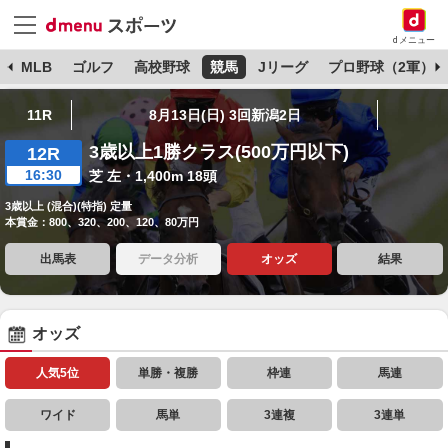
dメニュー
球
MLB
ゴルフ
高校野球
競馬
Jリーグ
プロ野球（2軍）
11R
8月13日(日) 3回新潟2日
3歳以上1勝クラス(500万円以下)
12R
16:30
芝 左・1,400m 18頭
3歳以上 (混合)(特指) 定量
本賞金：800、320、200、120、80万円
出馬表
データ分析
オッズ
結果
オッズ
人気5位
単勝・複勝
枠連
馬連
ワイド
馬単
3連複
3連単