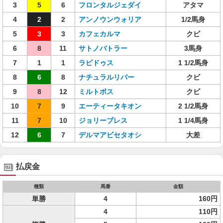
3
5
6
フロンタルジェダイ
アタマ
4
2
2
アンノウンウォリア
1/2馬身
5
3
3
カフェカルマ
クビ
6
8
11
サトノバトラー
3馬身
7
1
1
ラピドゥス
1 1/2馬身
8
6
8
ナチュラルリバー
クビ
9
8
12
ミルトボス
クビ
10
7
9
エーティータキオン
2 1/2馬身
11
7
10
ジョリーブレス
1 1/4馬身
12
6
7
デルマアビセタオシ
大差
払戻金
種類
馬番
金額
単勝
4
160円
4
110円