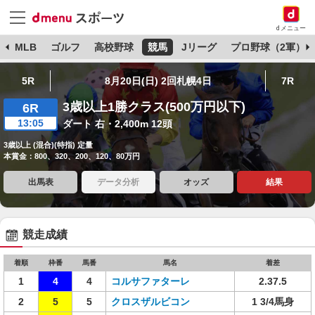
dメニュー
球
MLB
ゴルフ
高校野球
競馬
Jリーグ
プロ野球（2軍）
5R
8月20日(日) 2回札幌4日
7R
3歳以上1勝クラス(500万円以下)
6R
13:05
ダート 右・2,400m 12頭
3歳以上 (混合)(特指) 定量
本賞金：800、320、200、120、80万円
出馬表
データ分析
オッズ
結果
競走成績
着順
枠番
馬番
馬名
着差
1
4
4
コルサファターレ
2.37.5
2
5
5
クロスザルビコン
1 3/4馬身