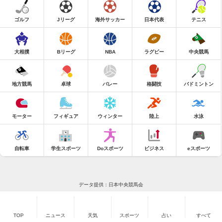
ゴルフ
Jリーグ
海外サッカー
日本代表
テニス
大相撲
Bリーグ
NBA
ラグビー
中央競馬
地方競馬
卓球
バレー
格闘技
バドミントン
モーター
フィギュア
ウィンター
陸上
水泳
自転車
学生スポーツ
Doスポーツ
ビジネス
eスポーツ
データ提供：日本中央競馬会
TOP
ニュース
天気
スポーツ
占い
すべて