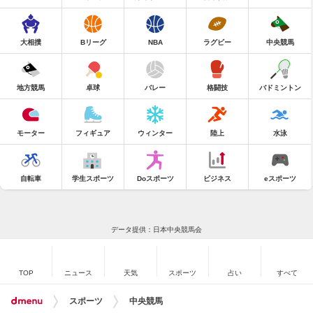
大相撲
Bリーグ
NBA
ラグビー
中央競馬
地方競馬
卓球
バレー
格闘技
バドミントン
モーター
フィギュア
ウィンター
陸上
水泳
自転車
学生スポーツ
Doスポーツ
ビジネス
eスポーツ
データ提供：日本中央競馬会
TOP
ニュース
天気
スポーツ
占い
すべて
スポーツ
中央競馬