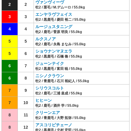
ヴァンヴィーヴ
2
2
牡2 / 栗毛 / M.デムーロ / 55.0kg
エンヤラヴフェイス
3
3
牡2 / 黒鹿毛 / 菱田 裕二 / 55.0kg
ルージュスタニング
4
4
牝2 / 鹿毛 / 菅原 明良 / 55.0kg
ルクスノア
5
5
牝2 / 鹿毛 / 永島 まなみ / 55.0kg
ショウナンマヌエラ
5
6
牝2 / 黒鹿毛 / 石橋 脩 / 55.0kg
ジューンテイク
6
7
牡2 / 黒鹿毛 / 富田 暁 / 55.0kg
ニシノクラウン
6
8
牡2 / 青鹿毛 / 石川 裕紀人 / 55.0kg
シリウスコルト
7
9
牡2 / 鹿毛 / 三浦 皇成 / 55.0kg
ヒヒーン
7
10
牝2 / 鹿毛 / 酒井 学 / 55.0kg
クリーンエア
8
11
牡2 / 青鹿毛 / 大野 拓弥 / 55.0kg
アスコリピチェーノ
8
12
牝2 / 黒鹿毛 / 北村 宏司 / 55.0kg