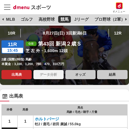
dメニュー
球
MLB
ゴルフ
高校野球
競馬
Jリーグ
プロ野球（2軍）
10R
8月27日(日) 3回新潟6日
12R
第43回 新潟２歳Ｓ
11R
15:45
芝 左 外・1,600m 12頭
2歳 (国際)(特指) 馬齢
本賞金：3,100、1,200、780、470、310万円
出馬表
データ分析
オッズ
結果
出馬表
馬名
枠番
馬番
馬齢 / 毛色 / 騎手 / 斤量
ホルトバージ
1
1
牡2 / 鹿毛 / 岩田 康誠 / 55.0kg